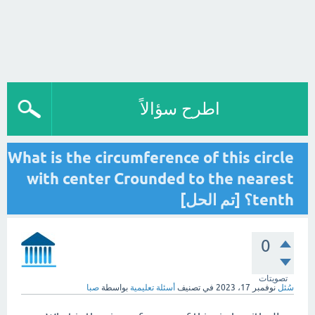
اطرح سؤالاً
What is the circumference of this circle
with center Crounded to the nearest
tenth؟ [تم الحل]
0
تصويتات
سُئل
نوفمبر 17، 2023
في تصنيف
أسئلة تعليمية
بواسطة
صبا