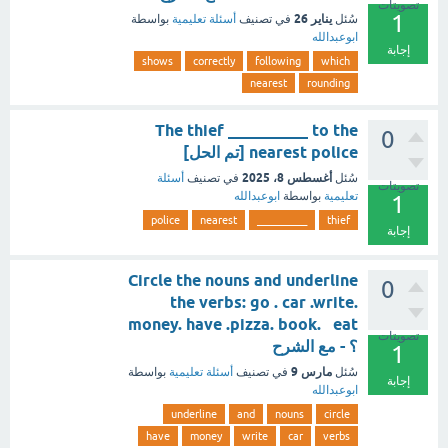
تصويتات
1
يناير 26
سُئل
في تصنيف
أسئلة تعليمية
بواسطة
ابوعبدالله
إجابة
shows
correctly
following
which
nearest
rounding
The thief __________ to the
0
nearest police [تم الحل]
أغسطس 8، 2025
سُئل
في تصنيف
أسئلة
تصويتات
تعليمية
بواسطة
ابوعبدالله
1
police
nearest
__________
thief
إجابة
Circle the nouns and underline
0
the verbs: go . car .write.
money. have .pizza. book. eat
تصويتات
؟ - مع الشرح
1
مارس 9
سُئل
في تصنيف
أسئلة تعليمية
بواسطة
إجابة
ابوعبدالله
underline
and
nouns
circle
have
money
write
car
verbs