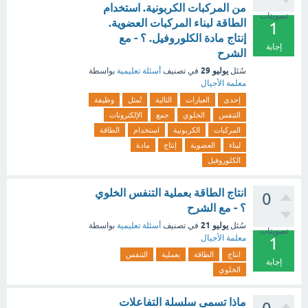
من المركبات الكربونية. استخدام
تصويتات
الطاقة لبناء المركبات العضوية.
1
إنتاج مادة الكلوروفيل. ؟ - مع
إجابة
الشرح
يوليو 29
سُئل
في تصنيف
أسئلة تعليمية
بواسطة
معلمة الأجيال
إحدى
العبارات
التالية
تُمثل
وظيفة
التنفس
الخلوي
جمع
الإلكترونات
المركبات
الكربونية
استخدام
الطاقة
لبناء
العضوية
إنتاج
مادة
الكلوروفيل
انتاج الطاقة بعملية التنفس الخلوي
0
؟ - مع الشرح
يوليو 21
سُئل
في تصنيف
أسئلة تعليمية
بواسطة
تصويتات
معلمة الأجيال
1
انتاج
الطاقة
بعملية
التنفس
إجابة
الخلوي
ماذا تسمى سلسلة التفاعلات