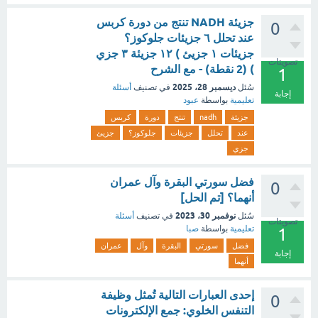
جزيئة NADH تنتج من دورة كربس
0
عند تحلل ٦ جزيئات جلوكوز؟
جزيئات ١ جزيئ ) ١٢ جزيئة ٣ جزي
تصويتات
) (2 نقطة) - مع الشرح
1
ديسمبر 28، 2025
سُئل
في تصنيف
أسئلة
إجابة
تعليمية
بواسطة
عبود
جزيئة
nadh
تنتج
دورة
كربس
عند
تحلل
جزيئات
جلوكوز؟
جزيئ
جزي
فضل سورتي البقرة وآل عمران
0
أنهما؟ [تم الحل]
نوفمبر 30، 2023
سُئل
في تصنيف
أسئلة
تصويتات
تعليمية
بواسطة
صبا
1
فضل
سورتي
البقرة
وآل
عمران
إجابة
أنهما
إحدى العبارات التالية تُمثل وظيفة
0
التنفس الخلوي: جمع الإلكترونات