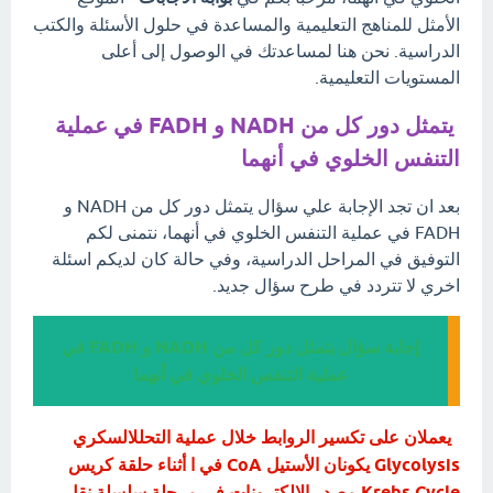
الأمثل للمناهج التعليمية والمساعدة في حلول الأسئلة والكتب
الدراسية. نحن هنا لمساعدتك في الوصول إلى أعلى
المستويات التعليمية.
يتمثل دور كل من NADH و FADH في عملية
التنفس الخلوي في أنهما
بعد ان تجد الإجابة علي سؤال يتمثل دور كل من NADH و
FADH في عملية التنفس الخلوي في أنهما، نتمنى لكم
التوفيق في المراحل الدراسية، وفي حالة كان لديكم اسئلة
اخري لا تتردد في طرح سؤال جديد.
إجابة سؤال يتمثل دور كل من NADH و FADH في
عملية التنفس الخلوي في أنهما
يعملان على تكسير الروابط خلال عملية التحللالسكري
Glycolysis يكونان الأستيل CoA في ا أثناء حلقة كريس
Krebs Cycle مصدر الإلكترونات في مرحلة سلسلة نقل