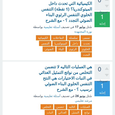
0
الكيميائية التي تحدث داخل
الميتوكندريا؟ (1 نقطة) التنفس
تصويتات
الخلوي التنفس الرئوي البناء
1
الضوئي التجدد ؟ - مع الشرح
إجابة
يوليو 17
سُئل
في تصنيف
أسئلة تعليمية
بواسطة
نورة المجتهدة
تسمى
سلسلة
التفاعلات
الكيميائية
تحدث
داخل
الميتوكندريا
التنفس
الخلوي
الرئوي
البناء
الضوئي
التجدد
هي العمليات التاليه لا تتضمن
0
التخلص من نواتج التمثيل الغذائي
في النبات الاختيارات هي النتح
تصويتات
التنفس الخلوي البناء الضوئي
1
ترسيب ؟ - مع الشرح
إجابة
يونيو 26
سُئل
في تصنيف
أسئلة تعليمية
بواسطة
مرشد تعليمي
العمليات
التاليه
تتضمن
التخلص
نواتج
التمثيل
الغذائي
النبات