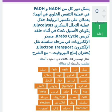
يتمثل دور كل من NADH و FADH
0
في عملية التنفس الخلوي في أنهما:
يعملان على تكسير الروابط خلال
تصويتات
عملية التحلل السكري Glycolysis.
1
يكونان الأستيل CoA في أثناء حلقة
إجابة
كربس Krebs Cycle. مصدر
الإلكترونات في مرحلة سلسلة نقل
الإلكترون Electron Transport.
يُحفزان إنتاج البيروفيت. - مع الشرح
ديسمبر 24، 2025
سُئل
في تصنيف
أسئلة
تعليمية
بواسطة
ابوعبدالله
يتمثل
دور
nadh
fadh
عملية
التنفس
الخلوي
أنهما
يعملان
تكسير
الروابط
خلال
التحلل
السكري
glycolysis
يكونان
الأستيل
coa
أثناء
حلقة
كربس
krebs
cycle
مصدر
الإلكترونات
مرحلة
سلسلة
نقل
الإلكترون
electron
transport
يُحفزان
إنتاج
البيروفيت