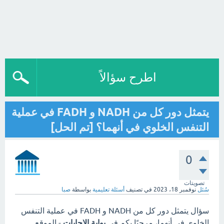
اطرح سؤالاً
يتمثل دور كل من NADH و FADH في عملية
التنفس الخلوي في أنهما؟ [تم الحل]
0
تصويتات
سُئل
نوفمبر 18، 2023
في تصنيف
أسئلة تعليمية
بواسطة
صبا
سؤال يتمثل دور كل من NADH و FADH في عملية التنفس
الخلوي في أنهما، مرحبًا بكم في
بوابة الاجابات
- الموقع