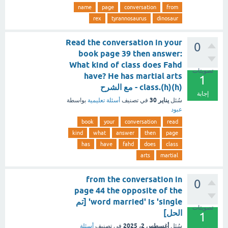
name
page
conversation
from
rex
tyrannosaurus
dinosaur
Read the conversation in your
0
book page 39 then answer:
What kind of class does Fahd
تصويتات
have? He has martial arts
1
class.(h)(h) - مع الشرح
إجابة
يناير 30
سُئل
في تصنيف
أسئلة تعليمية
بواسطة
عبود
book
your
conversation
read
kind
what
answer
then
page
has
have
fahd
does
class
arts
martial
from the conversation in
0
page 44 the opposite of the
word married' is 'single' [تم
تصويتات
الحل]
1
أغسطس 2، 2025
سُئل
في تصنيف
أسئلة