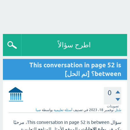
اطرح سؤالاً
This conversation in page 52 is
between؟ [تم الحل]
0
تصويتات
سُئل
نوفمبر 18، 2023
في تصنيف
أسئلة تعليمية
بواسطة
صبا
سؤال This conversation in page 52 is between، مرحبًا
بكم في
بوابة الاجابات
- الموقع الأمثل للمناهج التعليمية