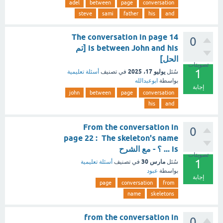
adel
between
page
conversation
steve
sami
father
his
and
The conversation in page 14
0
is between John and his [تم
الحل]
تصويتات
1
يوليو 17، 2025
سُئل
في تصنيف
أسئلة تعليمية
بواسطة
ابوعبدالله
إجابة
john
between
page
conversation
his
and
From the conversation in
0
page 22 : The skeleton's name
is ... ؟ - مع الشرح
تصويتات
1
مارس 30
سُئل
في تصنيف
أسئلة تعليمية
بواسطة
عبود
إجابة
page
conversation
from
name
skeletons
from the conversation in
0