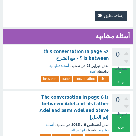
أسئلة مشابهة
this conversation in page 52
0
is between ؟ - مع الشرح
فبراير 25
سُئل
في تصنيف
أسئلة تعليمية
تصويتات
بواسطة
عبود
1
between
page
conversation
this
إجابة
The conversation in page 6 is
0
between: Adel and his father
Adel and Sami Adel and Steve
تصويتات
[تم الحل]
1
أغسطس 19، 2025
سُئل
في تصنيف
أسئلة
إجابة
تعليمية
بواسطة
ابوعبدالله