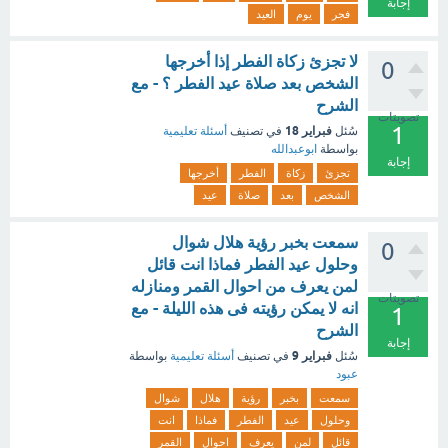
إجابة
فجر
يوم
العيد
لا تجزئ زكاة الفطر إذا أخرجها
0
الشخص بعد صلاة عيد الفطر ؟ - مع
الشرح
تصويتات
1
فبراير 18
سُئل
في تصنيف
أسئلة تعليمية
بواسطة
ابوعبدالله
إجابة
تجزئ
زكاة
الفطر
أخرجها
الشخص
بعد
صلاة
عيد
سمعت بخبر رؤية هلال شوال
0
وحلول عيد الفطر فماذا انت قائل
لمن يعرف من احوال القمر ومنازله
تصويتات
انه لا يمكن رؤيته فى هذه الليلة - مع
1
الشرح
إجابة
فبراير 9
سُئل
في تصنيف
أسئلة تعليمية
بواسطة
عبود
سمعت
بخبر
رؤية
هلال
شوال
وحلول
عيد
الفطر
فماذا
انت
قائل
لمن
يعرف
احوال
القمر