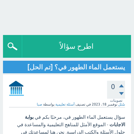
اطرح سؤالاً
يستعمل الماء الطهور في؟ [تم الحل]
0
تصويتات
سُئل
نوفمبر 18، 2023
في تصنيف
أسئلة تعليمية
بواسطة
صبا
سؤال يستعمل الماء الطهور في، مرحبًا بكم في
بوابة
الاجابات
- الموقع الأمثل للمناهج التعليمية والمساعدة في
حلول الأسئلة والكتب الدراسية. نحن هنا لمساعدتك في