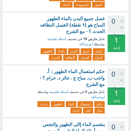
الصور
المعروضة
أمامك
غسل جميع البدن بالماء الطهور
0
المباح هو (1 نقطة) الغسل النظافه
الحدث ؟ - مع الشرح
تصويتات
1
مارس 10
سُئل
في تصنيف
أسئلة تعليمية
بواسطة
ابوعبدالله
إجابة
غسل
جميع
البدن
بالماء
الطهور
المباح
الغسل
النظافه
الحدث
حكم استعمال الماء الطهور : أ.
0
واجب ب. مباح ج . جائز د. حرام ؟ -
مع الشرح
تصويتات
1
مارس 3
سُئل
في تصنيف
أسئلة تعليمية
بواسطة
ابوعبدالله
إجابة
حكم
استعمال
الماء
الطهور
واجب
مباح
جائز
حرام
ينقسم الماء إالى الطهور والنجس
0
ومن أمثلة الماء الطهور ؟ - مع