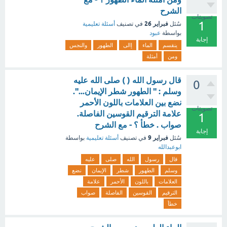
الشرح
تصويتات
1
فبراير 26
سُئل
في تصنيف
أسئلة تعليمية
بواسطة
عبود
إجابة
ينقسم
الماء
إالى
الطهور
والنجس
ومن
أمثلة
قال رسول الله ( ) صلى الله عليه
0
وسلم : " الطهور شطر الإيمان...".
نضع بين العلامات باللون الأحمر
تصويتات
علامة الترقيم القوسين الفاصلة.
1
صواب . خطأ ؟ - مع الشرح
إجابة
فبراير 9
سُئل
في تصنيف
أسئلة تعليمية
بواسطة
ابوعبدالله
قال
رسول
الله
صلى
عليه
وسلم
الطهور
شطر
الإيمان
نضع
العلامات
باللون
الأحمر
علامة
الترقيم
القوسين
الفاصلة
صواب
خطأ