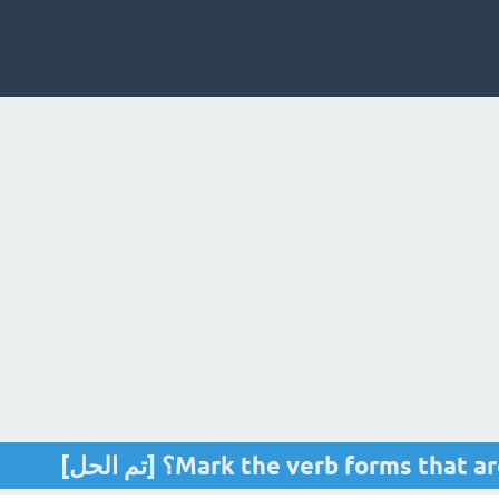
Mark the verb forms th؟ [تم الحل]