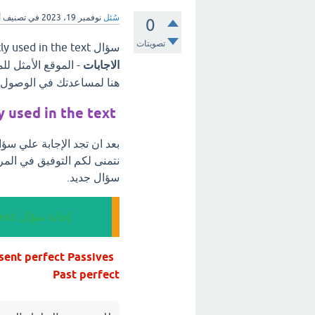
سُئل
نوفمبر 19، 2023
في تصنيف
أ
0
تصويتات
سؤال Mark the verb forms that are mostly used in the text ، مرحبًا بكم في
الاجابات
- الموقع الأمثل لل
هنا لمساعدتك في الوصول إل
 used in the text
نتمنى لكم التوفيق في المر
سؤال جديد.
إجابة سؤال Mark the verb forms that are mostly used in the text
Past perfect