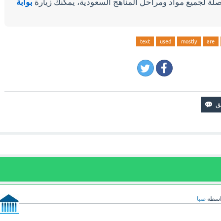
لة لجميع مواد ومراحل المناهج السعودية، يمكنك زيارة
بوابة
text
used
mostly
are
اسطة
صبا