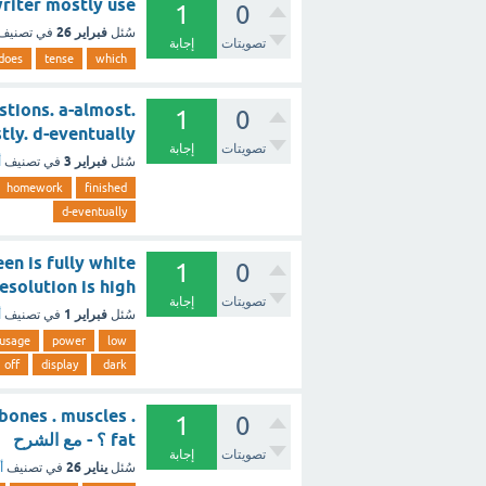
 the writer mostly use
1
0
فبراير 26
سُئل
في تصنيف
تصويتات
إجابة
does
tense
which
stions. a-almost.
1
0
 c- mostly. d-eventually
تصويتات
إجابة
فبراير 3
سُئل
في تصنيف
أ
homework
finished
d-eventually
en is fully white
1
0
D. Resolution is high
تصويتات
إجابة
فبراير 1
سُئل
في تصنيف
أ
usage
power
low
off
display
dark
. bones . muscles .
1
0
fat ؟ - مع الشرح
تصويتات
إجابة
يناير 26
سُئل
في تصنيف
أ