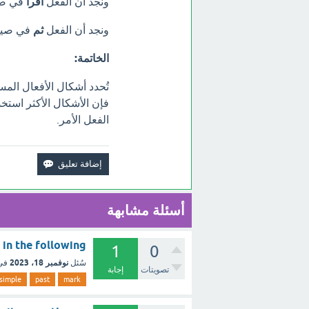
ونجد أن الفعل
اقرأ
في صيغ
ونجد أن الفعل
ثم
في صيغة
الخاتمة:
تُحدد أشكال الأفعال المس
فإن الأشكال الأكثر استخد
الفعل الأمر.
أسئلة مشابهة
rms in the following
1
0
نوفمبر 18، 2023
سُئل
في
تصويتات
إجابة
simple
past
mark