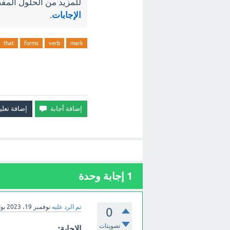
للمزيد من الحلول المفص
الإجابات
.
that
forms
verb
mark
1
إجابة وحدة
تم الرد عليه
نوفمبر 19، 2023
بو
0
تصويتات
الإجابة: