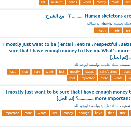
fat
muscles
bones
wood
mostly
made
are
Human sk .......... ؟ - مع الشرح
سئلة تعليمية
بواسطة
ابوعبدالله
mostly
made
are
(entail ، entire ، respectful ، satisfaction ، status ) I mostly just want to be
sure that I have enough money to live on. What's more
تصنيف
أسئلة تعليمية
بواسطة
ابوعبدالله
have
that
sure
want
just
mostly
status
satisfaction
respe
feel
important
more
whats
li
I mostly just want to be sure that I have enough money t
mor .............؟ [تم الحل]
تصنيف
أسئلة تعليمية
بواسطة
ابوعبدالله
important
more
whats
live
money
enough
have
that
sure