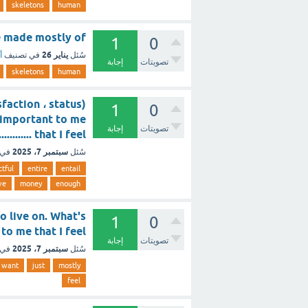
skeletons
human
eletons are made mostly of
1
0
يناير 26
سُئل
في تصنيف
أ
تصويتات
إجابة
skeletons
human
1
0
 important to me
تصويتات
إجابة
that I feel ............. [تم الحل]
سبتمبر 7، 2025
سُئل
في 
ctful
entire
entail
ve
money
enough
o live on. What's
1
0
e important to me that I feel
تصويتات
إجابة
سبتمبر 7، 2025
سُئل
في 
want
just
mostly
feel