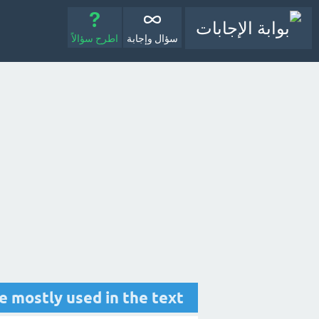
سؤال وإجابة
اطرح سؤالاً
at are mostly used in the text