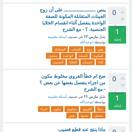
ينص ........................... على أن زوج
0
الجينات المتقابلة المكونة للصفة
الواحدة ينفصل أثناء انقسام الخلايا
تصويتات
الجنسية. ؟ - مع الشرح
1
مارس 17
سُئل
في تصنيف
أسئلة تعليمية
إجابة
بواسطة
ابوعبدالله
ينص
زوج
الجينات
المتقابلة
المكونة
للصفة
الواحدة
ينفصل
أثناء
انقسام
الخلايا
الجنسية
صح ام خطأ الغروي مخلوط مكون
0
من اجزاء ينفصل بعضها عن بعض ؟
- مع الشرح
تصويتات
1
مارس 11
سُئل
في تصنيف
أسئلة تعليمية
بواسطة
ابوعبدالله
إجابة
خطأ
الغروي
مخلوط
مكون
اجزاء
ينفصل
بعضها
بعض
ماذا ينتج عند قطع قضيب