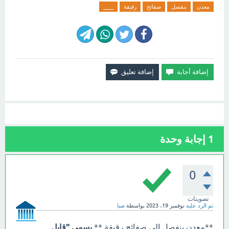
معدن
ينفصل
صفائح
رقيقة
____
1
إجابة وحدة
0
تصويتات
تم الرد عليه
نوفمبر 19، 2023
بواسطة
صبا
**معدن ينفصل إلى صفائح رقيقة **
يسمى "قابل