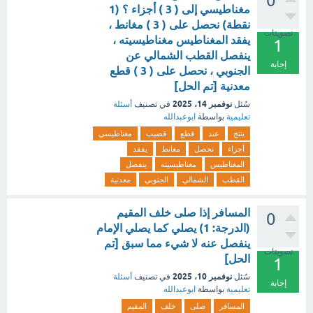
0
مغناطيسي إلى ( 3 ) أجزاء ؟ (1
نقطة) نحصل على ( 3 ) مغانط ،
تصويتات
يفقد المغناطيس مغناطيسيته ،
1
ينفصل القطب الشمالي عن
إجابة
الجنوبي ، نحصل على ( 3 ) قطع
معدنية [تم الحل]
نوفمبر 14، 2025
سُئل
في تصنيف
أسئلة
تعليمية
بواسطة
ابوعبدالله
ينتج
عند
قطع
قضيب
مغناطيسي
أجزاء
نحصل
مغانط
يفقد
المغناطيس
مغناطيسيته
ينفصل
القطب
الشمالي
الجنوبي
معدنية
المسافر إذا صلى خلف المقيم
0
(الدرجة: 1) يصلي كما يصلي الإمام
ينفصل عنه لا شيء مما سبق [تم
تصويتات
الحل]
1
نوفمبر 10، 2025
سُئل
في تصنيف
أسئلة
إجابة
تعليمية
بواسطة
ابوعبدالله
المسافر
صلى
خلف
المقيم