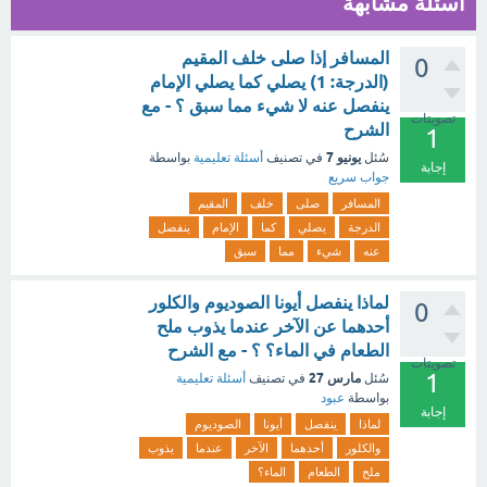
أسئلة مشابهة
المسافر إذا صلى خلف المقيم
0
(الدرجة: 1) يصلي كما يصلي الإمام
ينفصل عنه لا شيء مما سبق ؟ - مع
تصويتات
الشرح
1
يونيو 7
سُئل
في تصنيف
أسئلة تعليمية
بواسطة
إجابة
جواب سريع
المسافر
صلى
خلف
المقيم
الدرجة
يصلي
كما
الإمام
ينفصل
عنه
شيء
مما
سبق
لماذا ينفصل أيونا الصوديوم والكلور
0
أحدهما عن الآخر عندما يذوب ملح
الطعام في الماء؟ ؟ - مع الشرح
تصويتات
1
مارس 27
سُئل
في تصنيف
أسئلة تعليمية
بواسطة
عبود
إجابة
لماذا
ينفصل
أيونا
الصوديوم
والكلور
أحدهما
الآخر
عندما
يذوب
ملح
الطعام
الماء؟