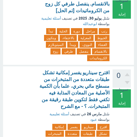
تصويتات
بالانقسام. ينفصل طرفي كل زوج
1
من الكروماتيدات [تم الحل]
إجابة
يوليو 30، 2025
سُئل
في تصنيف
أسئلة تعليمية
بواسطة
ابوعبدالله
رتب
مراحل
دورة
الخلية
تبدأ
الخيوط
المغزلية
بالاختفاء،
ويتكون
الغشاء
النووي،
ويبدأ
السيتوبلازم
بالانقسام
ينفصل
طرفي
زوج
الكروماتيدات
اقترح سيناريو يفسر إمكانية تشكل
0
طبقات متعددة من المتبخرات من
مسطح مائي بحري، علما بأن الكمية
تصويتات
الأصلية من المعادن المذابة فيه
1
تكفي فقط لتكوين طبقة رقيقة من
إجابة
المتبخرات. ؟ - مع الشرح
مارس 26
سُئل
في تصنيف
أسئلة تعليمية
بواسطة
عبود
اقترح
سيناريو
يفسر
إمكانية
تشكل
طبقات
متعددة
المتبخرات