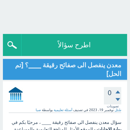
اطرح سؤالاً
معدن ينفصل الى صفائح رقيقة ____؟ [تم
الحل]
0
تصويتات
سُئل
نوفمبر 19، 2023
في تصنيف
أسئلة تعليمية
بواسطة
صبا
سؤال معدن ينفصل الى صفائح رقيقة ____ ، مرحبًا بكم في
بوابة الاجابات
- الموقع الأمثل للمناهج التعليمية والمساعدة