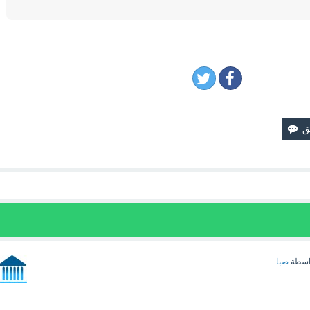
اسطة
صبا