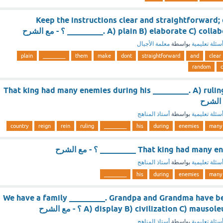
Keep the instructions clear and straightforward;
A) plain B) elaborate C) collaborate  ؟ - مع الشرح
سئلة تعليمية
بواسطة
معلمة الأجيال
plain
_________
them
make
dont
straightforward
and
clear
random
c
That king had many enemies during his _________. A) ruling
سئلة تعليمية
بواسطة
أستاذ المناهج
country
reign
rein
ruling
_________
his
during
enemies
many
That king h _________ ؟ - مع الشرح
سئلة تعليمية
بواسطة
أستاذ المناهج
_________
his
during
enemies
many
We have a family _________. Grandpa and Grandma have be
A) display B) civilization C) m ؟ - مع الشرح
سئلة تعليمية
بواسطة
أستاذ المناهج