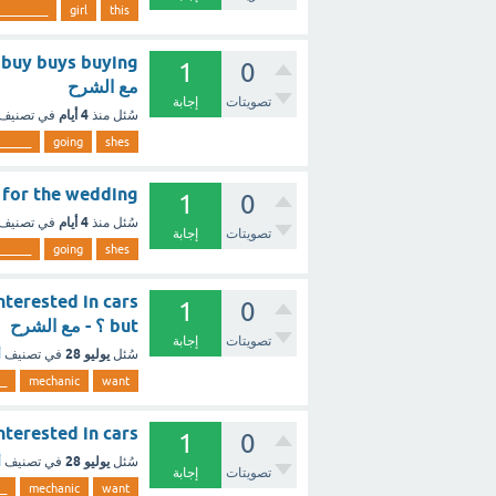
_________
girl
this
1
0
مع الشرح
تصويتات
إجابة
4 أيام
سُئل
منذ
في تصنيف
______
going
shes
dress for the wedding
1
0
4 أيام
سُئل
منذ
في تصنيف
تصويتات
إجابة
______
going
shes
1
0
but ؟ - مع الشرح
تصويتات
إجابة
يوليو 28
سُئل
في تصنيف
أ
__
mechanic
want
 I interested in cars
1
0
يوليو 28
سُئل
في تصنيف
أ
تصويتات
إجابة
__
mechanic
want