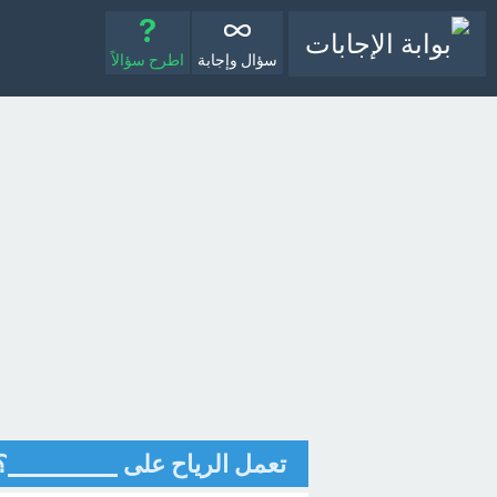
سؤال وإجابة
اطرح سؤالاً
تعمل الرياح على _________؟ 