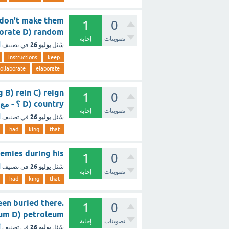
 don't make them
1
0
_________. D) random
تصويتات
إجابة
يوليو 26
سُئل
في تصنيف
أ
instructions
keep
ollaborate
elaborate
 B) rein C) reign
1
0
D) country ؟ - مع الشرح
تصويتات
إجابة
يوليو 26
سُئل
في تصنيف
أ
had
king
that
ad many enemies during his
1
0
يوليو 26
سُئل
في تصنيف
أ
تصويتات
إجابة
had
king
that
en buried there.
1
0
ausoleum D) petroleum
تصويتات
إجابة
يوليو 26
سُئل
في تصنيف
أ