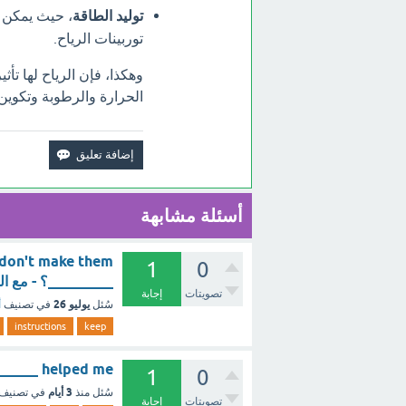
توليد الطاقة
، حيث يمكن ا
توربينات الرياح.
وهكذا، فإن الرياح لها ت
الحرارة والرطوبة وتكوين
أسئلة مشابهة
 don't make them
1
0
_________؟ - مع ا
تصويتات
إجابة
يوليو 26
سُئل
في تصنيف
أ
instructions
keep
irl _________ helped me
1
0
3 أيام
سُئل
منذ
في تصنيف
تصويتات
إجابة