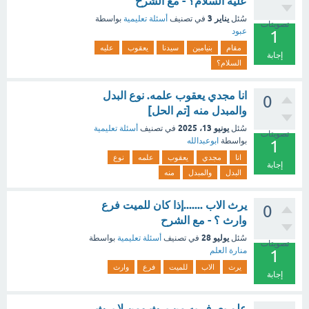
عليه السلام؟ - مع الشرح
يناير 3
سُئل
في تصنيف
أسئلة تعليمية
بواسطة
تصويتات
عبود
1
مقام
بنيامين
سيدنا
يعقوب
عليه
إجابة
السلام؟
انا مجدي يعقوب علمه. نوع البدل
0
والمبدل منه [تم الحل]
يونيو 13، 2025
سُئل
في تصنيف
أسئلة تعليمية
تصويتات
بواسطة
ابوعبدالله
1
انا
مجدي
يعقوب
علمه
نوع
إجابة
البدل
والمبدل
منه
يرث الاب .......إذا كان للميت فرع
0
وارث ؟ - مع الشرح
يوليو 28
سُئل
في تصنيف
أسئلة تعليمية
بواسطة
تصويتات
منارة العلم
1
يرث
الاب
للميت
فرع
وارث
إجابة
علم يعرف به من يرث ومن لا يرث