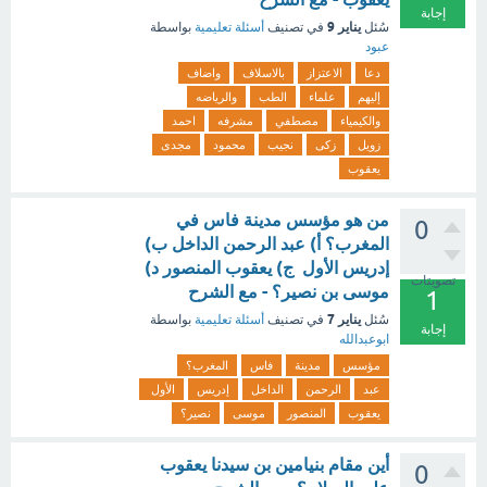
إجابة
يناير 9
سُئل
في تصنيف
أسئلة تعليمية
بواسطة
عبود
دعا
الاعتزاز
بالاسلاف
واضاف
إليهم
علماء
الطب
والرياضه
والكيمياء
مصطفي
مشرفه
احمد
زويل
زكى
نجيب
محمود
مجدى
يعقوب
من هو مؤسس مدينة فاس في
0
المغرب؟ أ) عبد الرحمن الداخل ب)
إدريس الأول ج) يعقوب المنصور د)
تصويتات
موسى بن نصير؟ - مع الشرح
1
يناير 7
سُئل
في تصنيف
أسئلة تعليمية
بواسطة
إجابة
ابوعبدالله
مؤسس
مدينة
فاس
المغرب؟
عبد
الرحمن
الداخل
إدريس
الأول
يعقوب
المنصور
موسى
نصير؟
أين مقام بنيامين بن سيدنا يعقوب
0