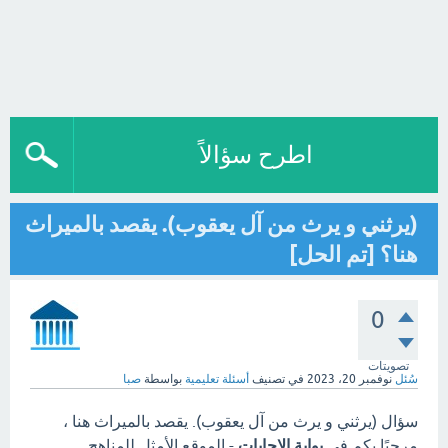
اطرح سؤالاً
(يرثني و يرث من آل يعقوب). يقصد بالميراث
هنا؟ [تم الحل]
0
تصويتات
سُئل
نوفمبر 20، 2023
في تصنيف
أسئلة تعليمية
بواسطة
صبا
سؤال (يرثني و يرث من آل يعقوب). يقصد بالميراث هنا ،
مرحبًا بكم في
بوابة الاجابات
- الموقع الأمثل للمناهج