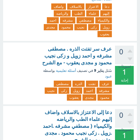
دعا
الاعتزاز
بالاسلاف
واضاف
إليهم
علماء
الطب
والرياضه
والكيمياء
مصطفي
مشرفه
احمد
زويل
زكى
نجيب
محمود
مجدى
يعقوب
عرف سر تفتت الذره . مصطفى
0
مشرفه و احمد زويل و زكى نجيب
محمود و مجدى يعقوب - مع الشرح
تصويتات
1
يناير 9
سُئل
في تصنيف
أسئلة تعليمية
بواسطة
عبود
إجابة
عرف
تفتت
الذره
مصطفى
مشرفه
احمد
زويل
زكى
نجيب
محمود
مجدى
يعقوب
دعا إلى الاعتزاز بالاسلاف واضاف
0
إليهم علماء الطب والرياضه
والكيمياء ( مصطفي مشرفه .احمد
تصويتات
.زويل . زكى نجيب محمود . مجدى
1
يعقوب - مع الشرح