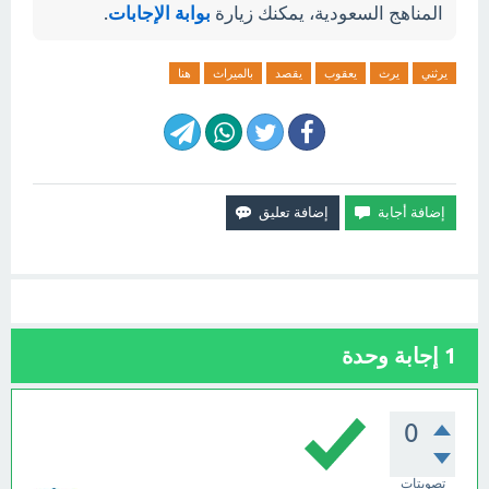
المناهج السعودية، يمكنك زيارة
بوابة الإجابات
.
يرثني
يرث
يعقوب
يقصد
بالميراث
هنا
1
إجابة وحدة
0
تصويتات