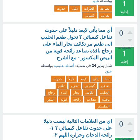
بواسطة
عبود
1
تصاعد
الغازات
دليل
حدوث
إجابة
تفاعل
كيميائي
أي مما يأتي لايعد دليلاً على حدوث
0
تفاعل كيميائي ؟ تحول طعم الحليب
الى طعم مر تكاثف بخار الماء على
تصويتات
زجاج نافذة تصاعد رائحة قوية من
1
البيض المكسور - مع الشرح
إجابة
يناير 24
سُئل
في تصنيف
أسئلة تعليمية
بواسطة
عبود
مما
يأتي
لايعد
دليلاً
حدوث
تفاعل
كيميائي
تحول
طعم
الحليب
تكاثف
بخار
الماء
زجاج
نافذة
تصاعد
رائحة
قوية
البيض
المكسور
اي من العلامات التالية ليست دليلا
0
على حدوث تفاعل كيميائي ؟ ١-
رائحة الدخان وحرارة اللهم ٢-
تصويتات