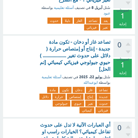
أبريل 8
سُئل
في تصنيف
أسئلة تعليمية
بواسطة
تصويتات
عبود
1
يعد
تصاعد
الغاز
دليلا
حدوث
إجابة
تغير
فيزيائي
تصاعد غاز أو دخان - تكون مادة
0
جديدة - إنتاج أو إمتصاص حرارة (
دلائل على حدوث تغير ................... )
تصويتات
حيوي جيولوجي فيزيائي كيميائي [تم
1
الحل]
إجابة
يوليو 22، 2025
سُئل
في تصنيف
أسئلة تعليمية
بواسطة
ابوعبدالله
تصاعد
غاز
دخان
تكون
مادة
جديدة
إنتاج
إمتصاص
حرارة
دلائل
حدوث
تغير
حيوي
جيولوجي
فيزيائي
كيميائي
أي العبارات الآتية لا تدل على حدوث
0
تفاعل كيميائي؟ الخيارات راسب او