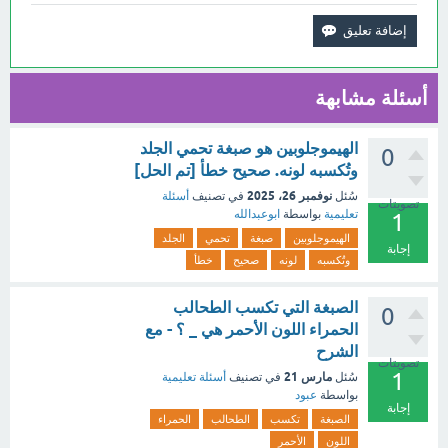
أسئلة مشابهة
الهيموجلوبين هو صبغة تحمي الجلد
0
وتُكسبه لونه. صحيح خطأ [تم الحل]
نوفمبر 26، 2025
سُئل
في تصنيف
أسئلة
تصويتات
تعليمية
بواسطة
ابوعبدالله
1
الهيموجلوبين
صبغة
تحمي
الجلد
إجابة
وتُكسبه
لونه
صحيح
خطأ
الصبغة التي تكسب الطحالب
0
الحمراء اللون الأحمر هي _ ؟ - مع
الشرح
تصويتات
1
مارس 21
سُئل
في تصنيف
أسئلة تعليمية
بواسطة
عبود
إجابة
الصبغة
تكسب
الطحالب
الحمراء
اللون
الأحمر