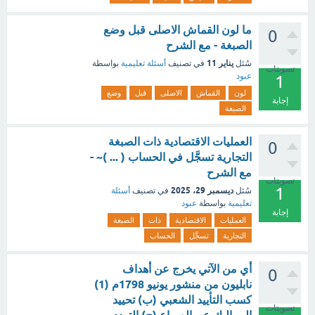
ما لون القماش الاصلى قبل وضع
0
الصبغة - مع الشرح
يناير 11
سُئل
في تصنيف
أسئلة تعليمية
بواسطة
تصويتات
عبود
1
لون
القماش
الاصلى
قبل
وضع
إجابة
الصبغة
العمليات الاقتصادية ذات الصبغة
0
التجارية تسجَّل في الحساب ( ... )~ -
مع الشرح
تصويتات
1
ديسمبر 29، 2025
سُئل
في تصنيف
أسئلة
تعليمية
بواسطة
عبود
إجابة
العمليات
الاقتصادية
ذات
الصبغة
التجارية
تسجَّل
الحساب
أي من الآتي يخرج عن أهداف
0
نابليون من منشور يونيو 1798م (1)
كسب التأييد الشعبي (ب) تحييد
تصويتات