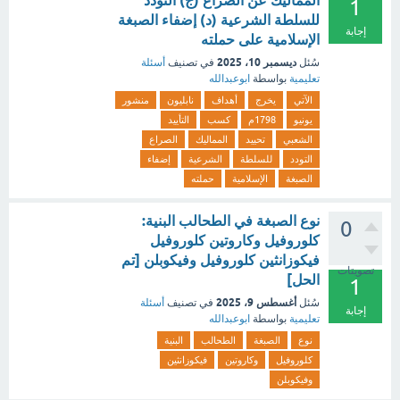
المماليك عن الصراع (ج) التودد
1
للسلطة الشرعية (د) إضفاء الصبغة
إجابة
الإسلامية على حملته
ديسمبر 10، 2025
سُئل
في تصنيف
أسئلة
تعليمية
بواسطة
ابوعبدالله
الآتي
يخرج
أهداف
نابليون
منشور
يونيو
1798م
كسب
التأييد
الشعبي
تحييد
المماليك
الصراع
التودد
للسلطة
الشرعية
إضفاء
الصبغة
الإسلامية
حملته
نوع الصبغة في الطحالب البنية:
0
كلوروفيل وكاروتين كلوروفيل
فيكوزانثين كلوروفيل وفيكوبلن [تم
تصويتات
الحل]
1
أغسطس 9، 2025
سُئل
في تصنيف
أسئلة
إجابة
تعليمية
بواسطة
ابوعبدالله
نوع
الصبغة
الطحالب
البنية
كلوروفيل
وكاروتين
فيكوزانثين
وفيكوبلن