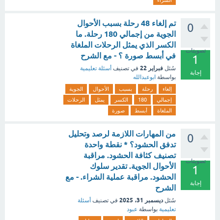
الشراء
تم إلغاء 48 رحلة بسبب الأحوال
0
الجوية من إجمالي 180 رحلة. ما
الكسر الذي يمثل الرحلات الملغاة
تصويتات
في أبسط صورة ؟ - مع الشرح
1
فبراير 22
سُئل
في تصنيف
أسئلة تعليمية
إجابة
بواسطة
ابوعبدالله
إلغاء
رحلة
بسبب
الأحوال
الجوية
إجمالي
180
الكسر
يمثل
الرحلات
الملغاة
أبسط
صورة
من المهارات اللازمة لرصد وتحليل
0
تدفق الحشود؟ * نقطة واحدة
تصنيف كثافة الحشود. مراقبة
تصويتات
الأحوال الجوية. تقدير سلوك
1
الحشود. مراقبة عملية الشراء. - مع
إجابة
الشرح
ديسمبر 31، 2025
سُئل
في تصنيف
أسئلة
تعليمية
بواسطة
عبود