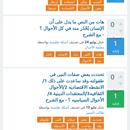
السبب
يمكن
استبعاده
ازدهار
بعض
الأحوال
الاقتصادية
فينيقيا
هات من النص ما يدل على أن
0
الإنسان يُحْذَر منه في كل الأحوال ؟
- مع الشرح
تصويتات
1
يوليو 24
سُئل
في تصنيف
أسئلة تعليمية
بواسطة
معلمة الأجيال
إجابة
هات
النص
يدل
الإنسان
يُحْذَر
منه
الأحوال
تحددت بعض صفات النبى فى
0
طفولته وقد ساعدت على ذلك 1/
الانشطه الاقتصاديه 2/الأحوال
تصويتات
الثقافيه3/المعتقدات الدينية 4/
1
الأحوال السياسيه ؟ - مع الشرح
إجابة
مايو 13
سُئل
في تصنيف
أسئلة تعليمية
بواسطة
طالب التميز
تحددت
بعض
صفات
النبى
طفولته
وقد
ساعدت
ذلك
الانشطه