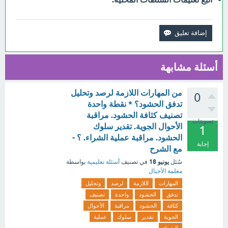
أسئلة مشابهة
من المهارات اللازمة لرصد وتحليل
0
تدفق الحشود؟ * نقطة واحدة
تصنيف كثافة الحشود. مراقبة
تصويتات
الأحوال الجوية. تقدير سلوك
1
الحشود. مراقبة عملية الشراء. ؟ -
إجابة
مع الشرح
يونيو 18
سُئل
في تصنيف
أسئلة تعليمية
بواسطة
معلمة الأجيال
المهارات
اللازمة
لرصد
وتحليل
تدفق
الحشود
واحدة
تصنيف
كثافة
الحشود
مراقبة
الأحوال
الجوية
تقدير
سلوك
عملية