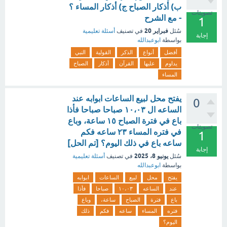
ب) أذكار الصباح ج) أذكار المساء ؟
تصويتات
- مع الشرح
1
فبراير 20
سُئل
في تصنيف
أسئلة تعليمية
إجابة
بواسطة
ابوعبدالله
أفضل
أنواع
الذكر
القولية
النبي
يداوم
عليها
القرآن
أذكار
الصباح
المساء
يفتح محل لبيع الساعات ابوابه عند
0
الساعه ال ١٠،٠٣ صباحا صباحا فأذا
باع في فترة الصباح ١٥ ساعة، وباع
تصويتات
في فتره المساء ٢٣ ساعه فكم
1
ساعه باع في ذلك اليوم؟ [تم الحل]
إجابة
يونيو 8، 2025
سُئل
في تصنيف
أسئلة تعليمية
بواسطة
ابوعبدالله
يفتح
محل
لبيع
الساعات
ابوابه
عند
الساعه
١٠،٠٣
صباحا
فأذا
باع
فترة
الصباح
ساعة،
وباع
فتره
المساء
ساعه
فكم
ذلك
اليوم؟