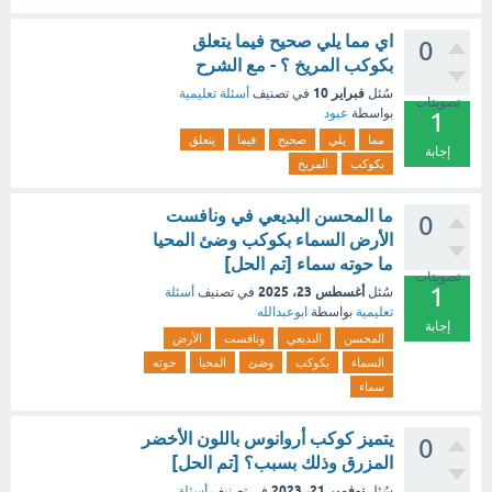
اي مما يلي صحيح فيما يتعلق
0
بكوكب المريخ ؟ - مع الشرح
فبراير 10
سُئل
في تصنيف
أسئلة تعليمية
تصويتات
بواسطة
عبود
1
مما
يلي
صحيح
فيما
يتعلق
إجابة
بكوكب
المريخ
ما المحسن البديعي في ونافست
0
الأرض السماء بكوكب وضئ المحيا
ما حوته سماء [تم الحل]
تصويتات
1
أغسطس 23، 2025
سُئل
في تصنيف
أسئلة
تعليمية
بواسطة
ابوعبدالله
إجابة
المحسن
البديعي
ونافست
الأرض
السماء
بكوكب
وضئ
المحيا
حوته
سماء
يتميز كوكب أروانوس باللون الأخضر
0
المزرق وذلك بسبب؟ [تم الحل]
نوفمبر 21، 2023
سُئل
في تصنيف
أسئلة