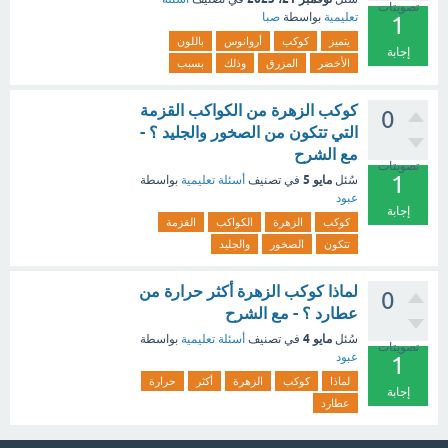
تصويتات
تعليمية
بواسطة
صبا
1
يتميز
كوكب
أروانوس
باللون
إجابة
الأخضر
المزرق
وذلك
بسبب
كوكب الزهرة من الكواكب القزمة
0
التي تتكون من الصخور والجليد ؟ -
مع الشرح
تصويتات
1
مايو 5
سُئل
في تصنيف
أسئلة تعليمية
بواسطة
عبود
إجابة
كوكب
الزهرة
الكواكب
القزمة
تتكون
الصخور
والجليد
لماذا كوكب الزهرة أكثر حرارة من
0
عطارد ؟ - مع الشرح
مايو 4
سُئل
في تصنيف
أسئلة تعليمية
بواسطة
تصويتات
عبود
1
لماذا
كوكب
الزهرة
أكثر
حرارة
إجابة
عطارد