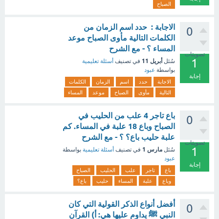
الصباح
الاجابة : حدد اسم الزمان من
0
الكلمات التالية مأوى الصباح موعد
المساء ؟ - مع الشرح
تصويتات
1
أبريل 11
سُئل
في تصنيف
أسئلة تعليمية
بواسطة
عبود
إجابة
الاجابة
حدد
اسم
الزمان
الكلمات
التالية
مأوى
الصباح
موعد
المساء
باع تاجر 4 علب من الحليب في
0
الصباح وباع 18 علبة في المساء. كم
علبة حليب باع؟ ؟ - مع الشرح
تصويتات
1
مارس 1
سُئل
في تصنيف
أسئلة تعليمية
بواسطة
عبود
إجابة
باع
تاجر
علب
الحليب
الصباح
وباع
علبة
المساء
حليب
باع؟
أفضل أنواع الذكر القولية التي كان
0
النبي ﷺ يداوم عليها هي: أ) القرآن