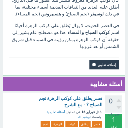
كان كوكب الزهرة معروفًا للبشر منذ عصور ما قبل التاريخ.
أطلق عليه العديد من الثقافات القديمة أسماء مختلفة، بما
في ذلك
لوسيفر
(نجم الصباح) و
هسبيروس
(نجم المساء).
في العصر الحديث، لا يزال يُطلق على كوكب الزهرة أحيانًا
اسم
كوكب الصباح و المساء
. هذا هو مصطلح عام يشير إلى
حقيقة أن كوكب الزهرة يمكن رؤيته في السماء قبل شروق
الشمس أو بعد غروبها.
أسئلة مشابهة
فسر يطلق على كوكب الزهرة نجم
0
الصباح ؟ - مع الشرح
فبراير 16
سُئل
في تصنيف
أسئلة تعليمية
تصويتات
بواسطة
ابوعبدالله
1
فسر
يطلق
كوكب
الزهرة
نجم
إجابة