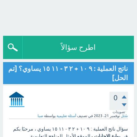
اطرح سؤالاً
ناتج العملية : ٩ ١٠ + ٢ ٣ - ١١ ١٥ يساوي؟ [تم
الحل]
0
تصويتات
سُئل
نوفمبر 21، 2023
في تصنيف
أسئلة تعليمية
بواسطة
صبا
سؤال ناتج العملية : ٩ ١٠ + ٢ ٣ - ١١ ١٥ يساوي ، مرحبًا بكم
في
بوابة الاجابات
- الموقع الأمثل للمناهج التعليمية