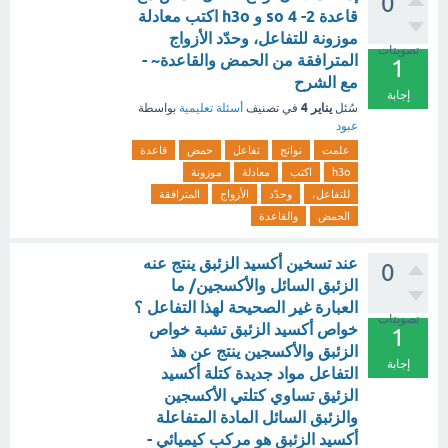
0
قاعدة so 4 -2 و h3o اكتب معادلة
موزونة للتفاعل، وحدّد الأزواج
تصويتات
المترافقة من الحمض والقاعدة~ -
1
مع الشرح
إجابة
يناير 4
سُئل
في تصنيف
أسئلة تعليمية
بواسطة
عبود
علمت
نواتج
تفاعل
حمض
قاعدة
h3o
اكتب
معادلة
موزونة
للتفاعل،
وحدّد
الأزواج
المترافقة
الحمض
والقاعدة
عند تسخين أكسيد الزئبق ينتج عنه
0
الزئبق السائل والأكسجين/ ما
العبارة غير الصحيحة لهذا التفاعل ؟
تصويتات
خواص أكسيد الزئبق تشبة خواص
1
الزئبق والأكسجين ينتج عن هذ
إجابة
التفاعل مواد جديدة كتلة أكسيد
الزئيق تساوي كتلتي الأكسجين
والزئبق السائل المادة المتفاعلة
أكسيد الزئبق هو مركب كيميائي -