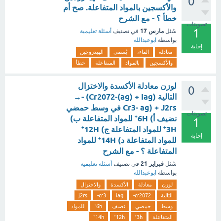
0
والأكسجين بالمواد المتفاعلة. صح أم
خطأ ؟ - مع الشرح
تصويتات
1
مارس 17
سُئل
في تصنيف
أسئلة تعليمية
بواسطة
ابوعبدالله
إجابة
معادلة
الماء،
يُسمى
الهيدروجين
والأكسجين
بالمواد
المتفاعلة
خطأ
لوزن معادلة الأكسدة والاختزال
0
التالية (Cr2072-(ag) + Iag) -→
Cr3- ag) + J2rs في وسط حمضي
تصويتات
نضيف أ) 6H⁺ للمواد المتفاعلة ب)
1
3H⁺ للمواد المتفاعلة ج) 12H⁺
إجابة
للمواد المتفاعلة د) 14H⁺ للمواد
المتفاعلة ؟ - مع الشرح
فبراير 21
سُئل
في تصنيف
أسئلة تعليمية
بواسطة
ابوعبدالله
لوزن
معادلة
الأكسدة
والاختزال
التالية
cr2072-
iag
cr3-
j2rs
وسط
حمضي
نضيف
6h⁺
للمواد
المتفاعلة
3h⁺
12h⁺
14h⁺