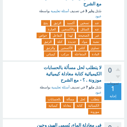
مع الشرح
يناير 3
سُئل
في تصنيف
أسئلة تعليمية
بواسطة
عبود
عند
تسخين
أكسيد
الزئبق
ينتج
عنه
السائل
والأكسجين
العبارة
غير
الصحيحة
لهذا
التفاعل
خواص
تشبة
مواد
جديدة
كتلة
الزئيق
تساوي
كتلتي
الأكسجين
والزئبق
المادة
المتفاعلة
مركب
كيميائي
لا يتطلب لحل مسألة بالحسابات
0
الكيميائية كتابة معادلة كيميائية
موزونة . ؟ - مع الشرح
تصويتات
1
مايو 7
سُئل
في تصنيف
أسئلة تعليمية
بواسطة
عبود
إجابة
يتطلب
لحل
مسألة
بالحسابات
الكيميائية
كتابة
معادلة
كيميائية
موزونة
في معادلة الماء، يُسمى الهيدروجين