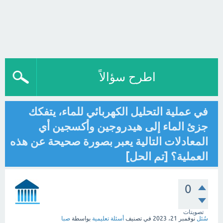
اطرح سؤالاً
في عملية التحليل الكهربائي للماء، يتفكك
جزئ الماء إلى هيدروجين وأكسجين أي
المعادلات التالية يعبر بصورة صحيحة عن هذه
العملية؟ [تم الحل]
0
تصويتات
سُئل
نوفمبر 21، 2023
في تصنيف
أسئلة تعليمية
بواسطة
صبا