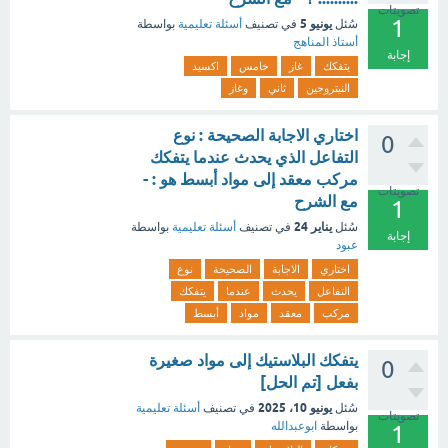
تصويتات
1
يونيو 5
سُئل
في تصنيف
أسئلة تعليمية
بواسطة
أستاذ المناهج
إجابة
يتفكك
غاز
خامس
اكسيد
النيتروجين
ثاني
وغاز
اختاري الاجابة الصحيحة : نوع
0
التفاعل الذي يحدث عندما يتفكك
مركب معقد إلى مواد أبسط هو : -
تصويتات
مع الشرح
1
يناير 24
سُئل
في تصنيف
أسئلة تعليمية
بواسطة
إجابة
عبود
اختاري
الاجابة
الصحيحة
نوع
التفاعل
يحدث
عندما
يتفكك
مركب
معقد
مواد
أبسط
يتفكك البلاستيك إلى مواد صغيرة
0
بفعل [تم الحل]
يونيو 10، 2025
سُئل
في تصنيف
أسئلة تعليمية
تصويتات
بواسطة
ابوعبدالله
1