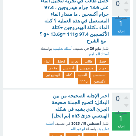
حصل طالب في تجربة لتحليل الماء
0
على 13.6 جرام هيدروجين ، 97.4
جرام أكسجين . ما مقدار الماء
تصويتات
المستعمل في هذه العملية ؟ كتلة
1
الماء =كتلة الهيدروجين +كتلة
إجابة
الأكسجين 97.4 g+ 13.6g= 111g ؟
- مع الشرح
مايو 26
سُئل
في تصنيف
أسئلة تعليمية
بواسطة
أستاذ المناهج
حصل
طالب
تجربة
لتحليل
الماء
جرام
هيدروجين
أكسجين
مقدار
المستعمل
العملية
كتلة
الهيدروجين
الأكسجين
111g
اختر الإجابة الصحيحة من بين
0
البدائل؛ لتصبح الجملة صحيحة
الجزئ الذي يشبه في شكله
تصويتات
الهندسي جزئ nh3 [تم الحل]
1
أغسطس 18، 2025
سُئل
في تصنيف
أسئلة
إجابة
تعليمية
بواسطة
ابوعبدالله