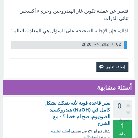
فتعبر عن عملية تكوين غاز الهيدروجين وجزيء أكسجين
ثنائي الذرات.
لذلك، فإن الإجابة الصحيحة على السؤال هي المعادلة التالية:
2H2O -> 2H2 + O2

أسئلة مشابهة
يعبر قاعدة قوية لأنه يتفكك بشكل
0
كامل في (NaOH) هيدروكسيد
الصوديوم. صح ام خطا ؟ - مع
تصويتات
الشرح
1
فبراير 21
سُئل
في تصنيف
أسئلة تعليمية
إجابة
بواسطة
ابوعبدالله