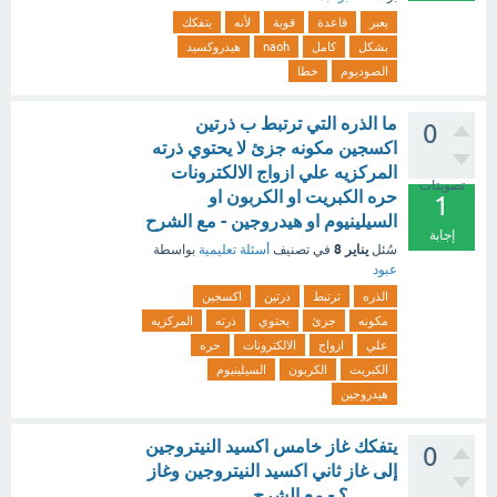
يعبر
قاعدة
قوية
لأنه
يتفكك
بشكل
كامل
naoh
هيدروكسيد
الصوديوم
خطا
ما الذره التي ترتبط ب ذرتين
0
اكسجين مكونه جزئ لا يحتوي ذرته
المركزيه علي ازواج الالكترونات
تصويتات
حره الكبريت او الكربون او
1
السيلينيوم او هيدروجين - مع الشرح
إجابة
يناير 8
سُئل
في تصنيف
أسئلة تعليمية
بواسطة
عبود
الذره
ترتبط
ذرتين
اكسجين
مكونه
جزئ
يحتوي
ذرته
المركزيه
علي
ازواج
الالكترونات
حره
الكبريت
الكربون
السيلينيوم
هيدروجين
يتفكك غاز خامس اكسيد النيتروجين
0
إلى غاز ثاني اكسيد النيتروجين وغاز
.......... ؟ - مع الشرح