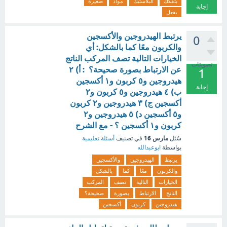
يتفكك
البلاستيك
مواد
صغيرة
إجابة
بفعل
يرتبط الهيدروجين والأكسجين
0
والكربون معًا كما بالشكل: أي
الخيارات التالية تصف المركب الناتج
تصويتات
عن الارتباط بصورة صحيحة؟ : أ) ٢
1
هيدروجين و٥ كربون و١ أكسجين
إجابة
ب) ٤ هيدروجين و٥ كربون و٢
أكسجين ج) ٣ هيدروجين و٢ كربون
و٥ أكسجين د) ٥ هيدروجين و٢
كربون و١ أكسجين ؟ - مع الشرح
مارس 16
سُئل
في تصنيف
أسئلة تعليمية
بواسطة
ابوعبدالله
يرتبط
الهيدروجين
والأكسجين
والكربون
معًا
كما
بالشكل
الخيارات
التالية
تصف
المركب
الناتج
الارتباط
بصورة
صحيحة؟
هيدروجين
كربون
أكسجين