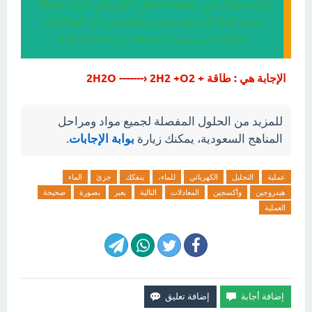
إجابة سؤال في عملية التحليل الكهربائي للماء، يتفكك
جزئ الماء إلى هيدروجين وأكسجين أي المعادلات
التالية يعبر بصورة صحيحة عن هذه العملية
الإجابة هي : طاقة + 2H2O -------› 2H2 +O2
للمزيد من الحلول المفصلة لجميع مواد ومراحل
المناهج السعودية، يمكنك زيارة
بوابة الإجابات
.
عملية
التحليل
الكهربائي
للماء،
يتفكك
جزئ
الماء
هيدروجين
وأكسجين
المعادلات
التالية
يعبر
بصورة
صحيحة
العملية