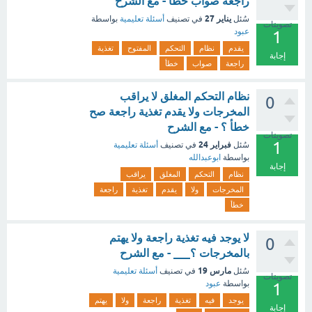
راجعة صواب خطأ - مع الشرح
يناير 27
سُئل
في تصنيف
أسئلة تعليمية
بواسطة
تصويتات
عبود
1
يقدم
نظام
التحكم
المفتوح
تغذية
إجابة
راجعة
صواب
خطأ
نظام التحكم المغلق لا يراقب
0
المخرجات ولا يقدم تغذية راجعة صح
خطأ ؟ - مع الشرح
تصويتات
1
فبراير 24
سُئل
في تصنيف
أسئلة تعليمية
بواسطة
ابوعبدالله
إجابة
نظام
التحكم
المغلق
يراقب
المخرجات
ولا
يقدم
تغذية
راجعة
خطأ
لا يوجد فيه تغذية راجعة ولا يهتم
0
بالمخرجات ؟___ - مع الشرح
مارس 19
سُئل
في تصنيف
أسئلة تعليمية
تصويتات
بواسطة
عبود
1
يوجد
فيه
تغذية
راجعة
ولا
يهتم
إجابة