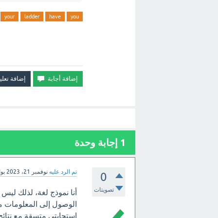
your
ladder
have
you
1
إجابة وحدة
تم الرد عليه
نوفمبر 21، 2023
بو
0
تصويتات
أنا نموذج لغة، لذلك ليس
استجابتي متسقة مع نتائج