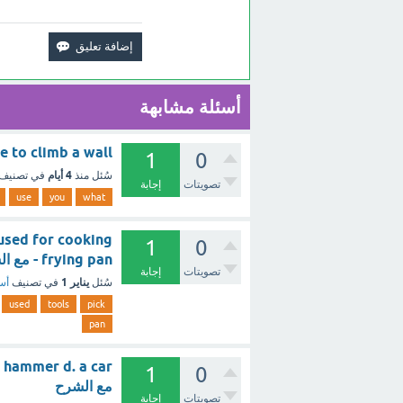
أسئلة مشابهة
What do you use to climb a wall (1 ن
1
0
4 أيام
سُئل
منذ
في تصنيف
تصويتات
إجابة
use
you
what
1
0
frying pan - مع الشرح
تصويتات
إجابة
يناير 1
سُئل
في تصنيف
أسئ
used
tools
pick
pan
1
0
مع الشرح
تصويتات
إجابة