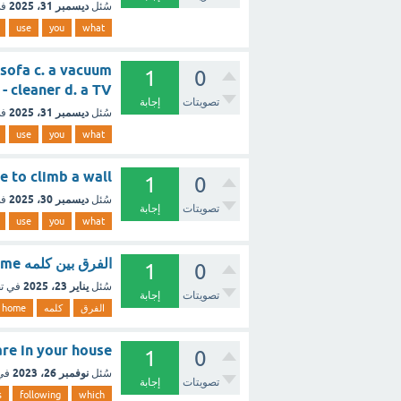
ديسمبر 31، 2025
سُئل
في
use
you
what
 sofa c. a vacuum
1
0
cleaner d. a TV - مع الشرح
تصويتات
إجابة
ديسمبر 31، 2025
سُئل
في
use
you
what
What do you use to climb a wall (1 
1
0
ديسمبر 30، 2025
سُئل
في
تصويتات
إجابة
use
you
what
الفرق بين كلمه home وكلمة house؟
1
0
يناير 23، 2025
سُئل
في ت
تصويتات
إجابة
الفرق
كلمه
home
ms are in your house
1
0
نوفمبر 26، 2023
سُئل
في
تصويتات
إجابة
s
following
which