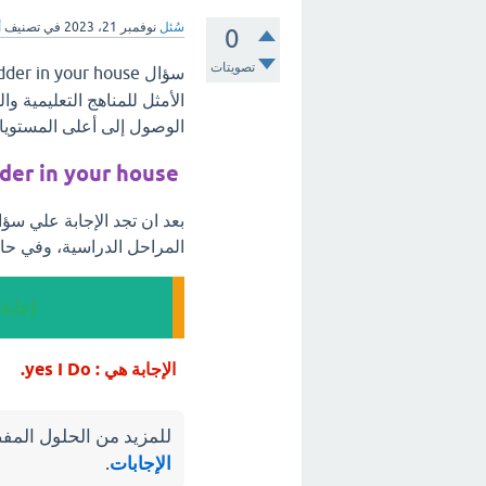
سُئل
نوفمبر 21، 2023
في تصنيف
أ
0
تصويتات
سؤال Do you have a ladder in your house ، مرحبًا بكم في
الأمثل للمناهج التعليمية 
الوصول إلى أعلى المستويات
der in your house
المراحل الدراسية، وفي حال
إجابة سؤال ur house
الإجابة هي : yes I Do.
للمزيد من الحلول المفص
الإجابات
.