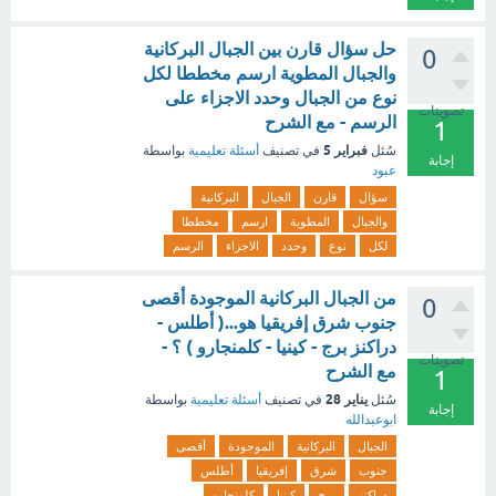
حل سؤال قارن بين الجبال البركانية
0
والجبال المطوية ارسم مخططا لكل
نوع من الجبال وحدد الاجزاء على
تصويتات
الرسم - مع الشرح
1
فبراير 5
سُئل
في تصنيف
أسئلة تعليمية
بواسطة
إجابة
عبود
سؤال
قارن
الجبال
البركانية
والجبال
المطوية
ارسم
مخططا
لكل
نوع
وحدد
الاجزاء
الرسم
من الجبال البركانية الموجودة أقصى
0
جنوب شرق إفريقيا هو...( أطلس -
دراكنز برج - كينيا - كلمنجارو ) ؟ -
تصويتات
مع الشرح
1
يناير 28
سُئل
في تصنيف
أسئلة تعليمية
بواسطة
إجابة
ابوعبدالله
الجبال
البركانية
الموجودة
أقصى
جنوب
شرق
إفريقيا
أطلس
دراكنز
برج
كينيا
كلمنجارو