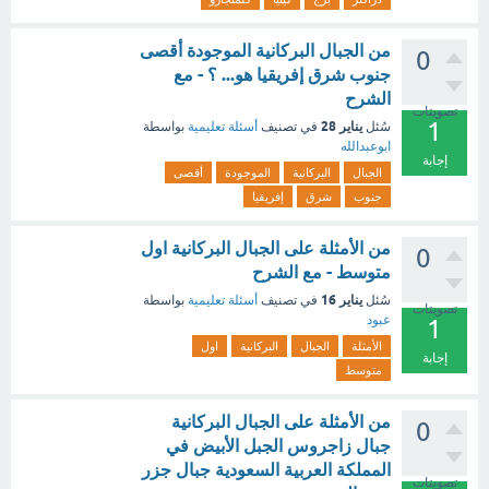
من الجبال البركانية الموجودة أقصى
0
جنوب شرق إفريقيا هو... ؟ - مع
الشرح
تصويتات
1
يناير 28
سُئل
في تصنيف
أسئلة تعليمية
بواسطة
ابوعبدالله
إجابة
الجبال
البركانية
الموجودة
أقصى
جنوب
شرق
إفريقيا
من الأمثلة على الجبال البركانية اول
0
متوسط - مع الشرح
يناير 16
سُئل
في تصنيف
أسئلة تعليمية
بواسطة
تصويتات
عبود
1
الأمثلة
الجبال
البركانية
اول
إجابة
متوسط
من الأمثلة على الجبال البركانية
0
جبال زاجروس الجبل الأبيض في
المملكة العربية السعودية جبال جزر
تصويتات