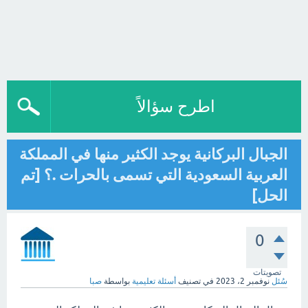
اطرح سؤالاً
الجبال البركانية يوجد الكثير منها في المملكة
العربية السعودية التي تسمى بالحرات .؟ [تم
الحل]
0
تصويتات
سُئل
نوفمبر 2، 2023
في تصنيف
أسئلة تعليمية
بواسطة
صبا