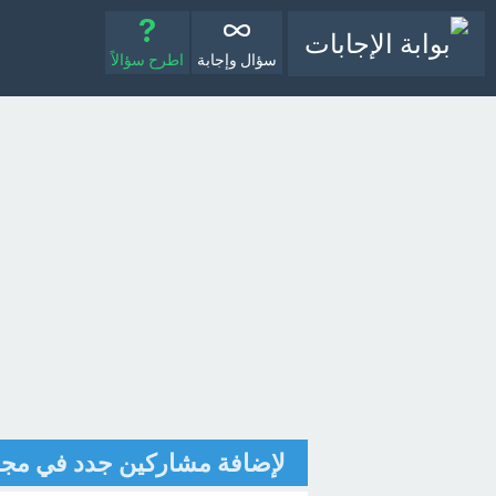
سؤال وإجابة
اطرح سؤالاً
لإضافة مشاركين جدد في مجموعة Teamsm نضغط على؟ 