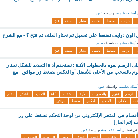
ف
أسئلة تعليمية
بواسطة
عبود
ن
درايف
نضغط
تحميل
نختار
الملف
فتح
 الون درايف نضغط على تحميل ثم نختار الملف ثم فتح ؟ - مع الشرح
أسئلة تعليمية
بواسطة
عبود
ن
درايف
نضغط
تحميل
نختار
الملف
فتح
ى الرسم نقوم بالخطوات الآتية : نستخدم أداة التحديد للشكل نختار
 نقوم بالسحب من الأعلى للأسفل أو العكس نضغط زر موافق - مع
سئلة تعليمية
بواسطة
عبود
الرسم
نقوم
بالخطوات
الآتية
نستخدم
أداة
التحديد
للشكل
نختار
حب
الأعلى
للأسفل
العكس
نضغط
موافق
قسام في المتجر الإلكتروني من لوحة التحكم نضغط على زر
ت [تم الحل]
في تصنيف
أسئلة تعليمية
بواسطة
عبود
المتجر
الإلكتروني
لوحة
التحكم
نضغط
المنتجات
التصنيفات