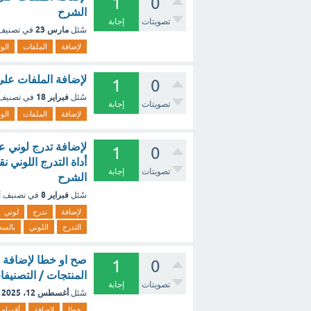
1
0
الشرح
تصويتات
إجابة
مارس 23
سُئل
في تصني
لإضافة
الملفات
الو
لإضافة الملفات على
1
0
فبراير 18
سُئل
في تصنيف
تصويتات
إجابة
لإضافة
الملفات
الو
لإضافة تدرج لوني عل
1
0
أداة التدرج اللوني
تصويتات
إجابة
الشرح
فبراير 8
سُئل
في تصنيف
أ
لإضافة
تدرج
لوني
التدرج
اللوني
بالس
صح او خطا لإضافة أ
1
0
المنتجات / التصنيفا
تصويتات
إجابة
أغسطس 12، 2025
سُئل
خطا
لإضافة
أقسام