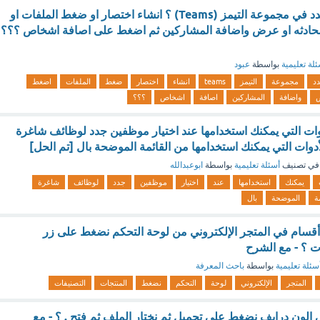
لاضافة مشاركين جدد في مجموعة التيمز (Teams) ؟ انشاء اختصار او ضغط الملفات او
حادثه او عرض واضافة المشاركين ثم اضغط على اصافة اشخاص ؟؟؟
لة تعليمية
بواسطة
عبود
د
مجموعة
التيمز
teams
انشاء
اختصار
ضغط
الملفات
اضغط
واضافة
المشاركين
اصافة
اشخاص
؟؟؟
دوات التي يمكنك استخدامها عند اختيار موظفين جدد لوظائف شاغرة
دوات التي يمكنك استخدامها من القائمة الموضحة بال [تم الحل]
في تصنيف
أسئلة تعليمية
بواسطة
ابوعبدالله
يمكنك
استخدامها
عند
اختيار
موظفين
جدد
لوظائف
شاغرة
ة
الموضحة
بال
قسام في المتجر الإلكتروني من لوحة التحكم نضغط على زر
ت ؟ - مع الشرح
سئلة تعليمية
بواسطة
باحث المعرفة
المتجر
الإلكتروني
لوحة
التحكم
نضغط
المنتجات
التصنيفات
 الون درايف نضغط على تحميل ثم نختار الملف ثم فتح . ؟ - مع