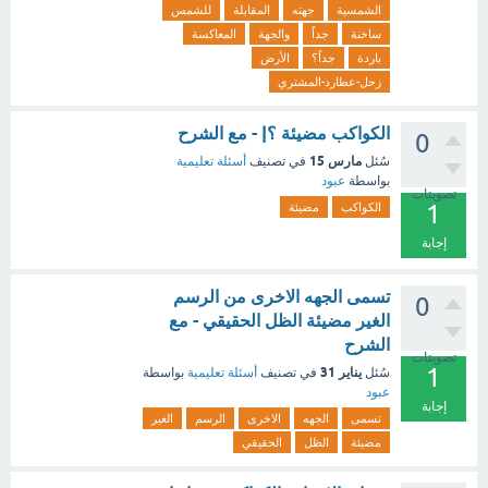
الشمسية
جهته
المقابلة
للشمس
ساخنة
جداً
والجهة
المعاكسة
باردة
جداً؟
الأرض
زحل-عطارد-المشتري
الكواكب مضيئة ؟| - مع الشرح
0
مارس 15
سُئل
في تصنيف
أسئلة تعليمية
بواسطة
عبود
تصويتات
1
الكواكب
مضيئة
إجابة
تسمى الجهه الاخرى من الرسم
0
الغير مضيئة الظل الحقيقي - مع
الشرح
تصويتات
1
يناير 31
سُئل
في تصنيف
أسئلة تعليمية
بواسطة
عبود
إجابة
تسمى
الجهه
الاخرى
الرسم
الغير
مضيئة
الظل
الحقيقي