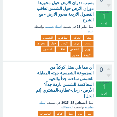
بسبب : دران الارض حول محورها
دوران الارض حول الشمس تعاقب
تصويتات
الفصول الاربعة محور الارض - مع
1
الشرح
إجابة
يناير 28
سُئل
في تصنيف
أسئلة تعليمية
بواسطة
عبود
تنشأ
الحركة
الظاهرية
للشمس
بسبب
دران
الارض
حول
محورها
دوران
الشمس
تعاقب
الفصول
الاربعة
محور
أي مما يلي يمثل كوكباً من
0
المجموعة الشمسية جهته المقابلة
للشمس ساخنة جداً والجهة
تصويتات
المعاكسة للشمس باردة جداً؟
1
الأرض - زحل-عطارد-المشتري [تم
إجابة
الحل]
أغسطس 25، 2025
سُئل
في تصنيف
أسئلة
تعليمية
بواسطة
ابوعبدالله
مما
يلي
يمثل
كوكباً
المجموعة