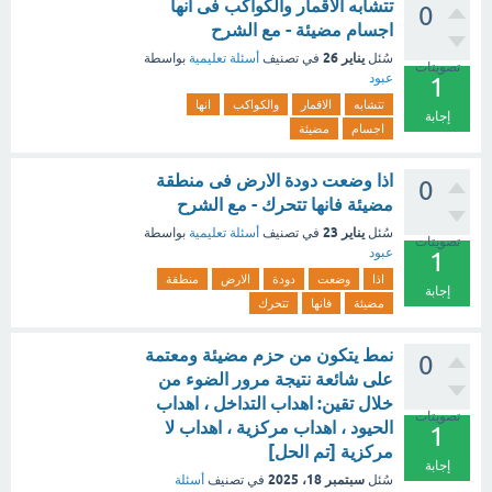
تتشابه الاقمار والكواكب فى انها
0
اجسام مضيئة - مع الشرح
يناير 26
سُئل
في تصنيف
أسئلة تعليمية
بواسطة
تصويتات
عبود
1
تتشابه
الاقمار
والكواكب
انها
إجابة
اجسام
مضيئة
اذا وضعت دودة الارض فى منطقة
0
مضيئة فانها تتحرك - مع الشرح
يناير 23
سُئل
في تصنيف
أسئلة تعليمية
بواسطة
تصويتات
عبود
1
اذا
وضعت
دودة
الارض
منطقة
إجابة
مضيئة
فانها
تتحرك
نمط يتكون من حزم مضيئة ومعتمة
0
على شائعة نتيجة مرور الضوء من
خلال تقين: اهداب التداخل ، اهداب
تصويتات
الحيود ، اهداب مركزية ، اهداب لا
1
مركزية [تم الحل]
إجابة
سبتمبر 18، 2025
سُئل
في تصنيف
أسئلة