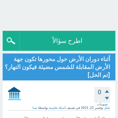
اطرح سؤالاً
أثناء دوران الأرض حول محورها تكون جهة
الأرض المقابلة للشمس مضيئة فيكون النهار؟
[تم الحل]
0
تصويتات
سُئل
نوفمبر 22، 2023
في تصنيف
أسئلة تعليمية
بواسطة
صبا