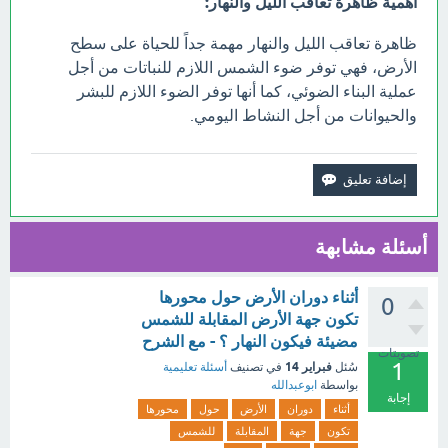
أهمية ظاهرة تعاقب الليل والنهار:
ظاهرة تعاقب الليل والنهار مهمة جداً للحياة على سطح
الأرض، فهي توفر ضوء الشمس اللازم للنباتات من أجل
عملية البناء الضوئي، كما أنها توفر الضوء اللازم للبشر
والحيوانات من أجل النشاط اليومي.
أسئلة مشابهة
أثناء دوران الأرض حول محورها
0
تكون جهة الأرض المقابلة للشمس
مضيئة فيكون النهار ؟ - مع الشرح
تصويتات
1
فبراير 14
سُئل
في تصنيف
أسئلة تعليمية
بواسطة
ابوعبدالله
إجابة
أثناء
دوران
الأرض
حول
محورها
تكون
جهة
المقابلة
للشمس