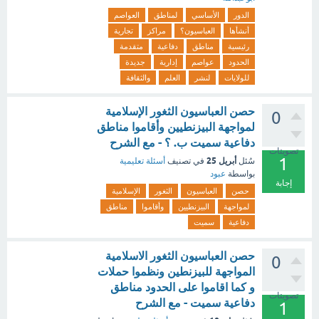
الدور
الأساسي
لمناطق
العواصم
أنشأها
العباسيون؟
مراكز
تجارية
رئيسية
مناطق
دفاعية
متقدمة
الحدود
عواصم
إدارية
جديدة
للولايات
لنشر
العلم
والثقافة
حصن العباسيون الثغور الإسلامية
0
لمواجهة البيزنطيين وأقاموا مناطق
دفاعية سميت ب. ؟ - مع الشرح
تصويتات
1
أبريل 25
سُئل
في تصنيف
أسئلة تعليمية
بواسطة
عبود
إجابة
حصن
العباسيون
الثغور
الإسلامية
لمواجهة
البيزنطيين
وأقاموا
مناطق
دفاعية
سميت
حصن العباسيون الثغور الاسلامية
0
المواجهة للبيزنطين ونظموا حملات
و كما اقاموا على الحدود مناطق
تصويتات
دفاعية سميت - مع الشرح
1