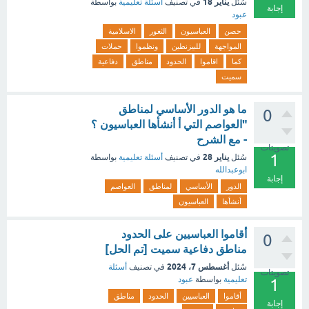
يناير 18
سُئل
في تصنيف
أسئلة تعليمية
بواسطة
إجابة
عبود
حصن
العباسيون
الثغور
الاسلامية
المواجهة
للبيزنطين
ونظموا
حملات
كما
اقاموا
الحدود
مناطق
دفاعية
سميت
ما هو الدور الأساسي لمناطق
0
"العواصم التي أ أنشأها العباسيون ؟
- مع الشرح
تصويتات
1
يناير 28
سُئل
في تصنيف
أسئلة تعليمية
بواسطة
ابوعبدالله
إجابة
الدور
الأساسي
لمناطق
العواصم
أنشأها
العباسيون
أقاموا العباسيين على الحدود
0
مناطق دفاعية سميت [تم الحل]
أغسطس 7، 2024
سُئل
في تصنيف
أسئلة
تصويتات
تعليمية
بواسطة
عبود
1
أقاموا
العباسيين
الحدود
مناطق
إجابة