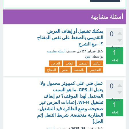
أسئلة مشابهة
يمكنك تشغيل أو إيقاف العرض
0
التقديمي بالضغط على نفس المفتاح
؟ - مع الشرح
تصويتات
1
فبراير 27
سُئل
في تصنيف
أسئلة تعليمية
بواسطة
عبود
إجابة
يمكنك
تشغيل
إيقاف
العرض
التقديمي
بالضغط
نفس
المفتاح
عمل فني على كمبيوتر محمول ولا
0
يعمل الـ GPS. ما هو السبب
المحتمل لهذا الموقف؟ تم إيقاف
تصويتات
تشغيل Wi-Fi. إعدادات العرض غير
1
صحيحة. وضع الطائرة قيد التشغيل.
إجابة
البطارية منخفضة. شريط التنقل [تم
الحل]
نوفمبر 28، 2025
سُئل
في تصنيف
أسئلة