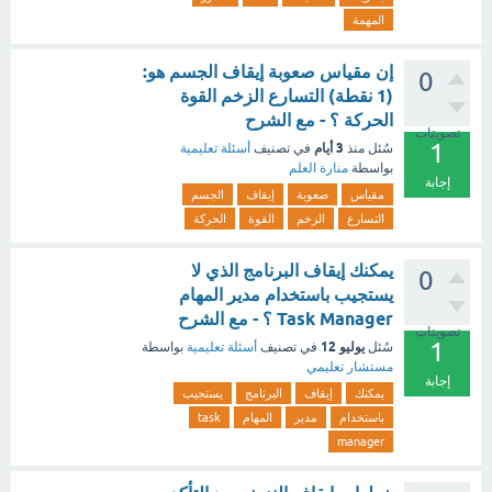
المهمة
إن مقياس صعوبة إيقاف الجسم هو:
0
(1 نقطة) التسارع الزخم القوة
الحركة ؟ - مع الشرح
تصويتات
1
3 أيام
سُئل
منذ
في تصنيف
أسئلة تعليمية
بواسطة
منارة العلم
إجابة
مقياس
صعوبة
إيقاف
الجسم
التسارع
الزخم
القوة
الحركة
يمكنك إيقاف البرنامج الذي لا
0
يستجيب باستخدام مدير المهام
Task Manager ؟ - مع الشرح
تصويتات
1
يوليو 12
سُئل
في تصنيف
أسئلة تعليمية
بواسطة
مستشار تعليمي
إجابة
يمكنك
إيقاف
البرنامج
يستجيب
باستخدام
مدير
المهام
task
manager