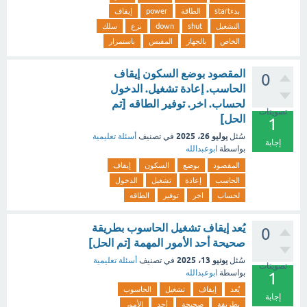
بدءstart
الطاقة
power
إيقاف
التشغيل
shut
down
نزع
سلك
الخاص
بالجهاز
المقبس
باستمرار
المقصود بوضع السكون إيقاف
0
الحاسب. إعادة تشغيل. الدخول
لحساب. اخر. توفير الطاقه [تم
تصويتات
الحل]
1
يوليو 26، 2025
سُئل
في تصنيف
أسئلة تعليمية
إجابة
بواسطة
ابوعبدالله
المقصود
بوضع
السكون
إيقاف
الحاسب
إعادة
تشغيل
الدخول
لحساب
اخر
توفير
الطاقه
يُعد إيقاف تشغيل الحاسوب بطريقة
0
صحيحة أحد الأمور المهمة [تم الحل]
يونيو 13، 2025
سُئل
في تصنيف
أسئلة تعليمية
تصويتات
بواسطة
ابوعبدالله
1
يُعد
إيقاف
تشغيل
الحاسوب
إجابة
بطريقة
صحيحة
أحد
الأمور