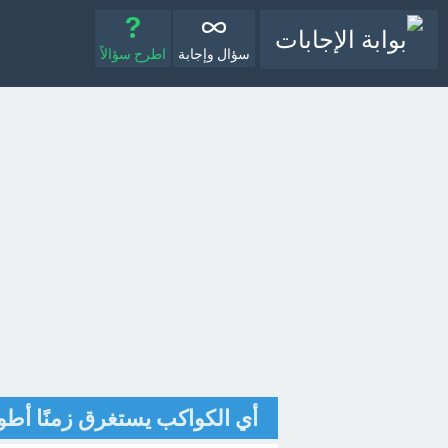
سؤال وإجابة
اطرح سؤالاً
أي الكواكب يستغرق زمنًا أط