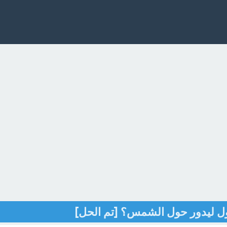
ول ليدور حول الشمس؟ [تم الحل]