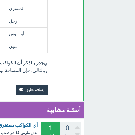
المشتري
زحل
أورانوس
نبتون
ويجدر بالذكر أن الكواكب
وبالتالي، فإن المسافة 
أسئلة مشابهة
أي الكواكب يستغرق
1
0
مارس 15
سُئل
في تصني