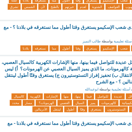
شعب
الإسكيمو
يستغرق
وقتا
أطول
مما
نستغرقه
بلادنا
لقلة
هبوب
العواصف
الشتوية
لعدم
خبرتهم
بالطبخ
لأن
الشمس
تشرق
دى شعب الإسكيمو يستغرق وقتا أطول مما نستغرقه في بلادنا ؟ - مع
سئلة تعليمية
بواسطة
طالب التميز
شعب
الإسكيمو
يستغرق
وقتا
أطول
مما
نستغرقه
بلادنا
ل عديدة للتواصل فيما بينها، منها الإشارات الكهربية كالسيال العصبي،
ية كالهرمونات. ما الذي يميز السيال العصبي عن الهرمونات؟ أ‌) ليس
نتقال ب‌) تحفيز إفراز التستوستيرون ج‌) يستغرق وقتًا أطول لينتقل
ينالين ؟ - مع الشرح
أسئلة تعليمية
بواسطة
ابوعبدالله
ئل
عديدة
للتواصل
فيما
بينها،
منها
الإشارات
الكهربية
كالسيال
كيميائية
كالهرمونات
يميز
السيال
العصبي
الهرمونات؟
مسار
محدد
التستوستيرون
يستغرق
وقتًا
أطول
لينتقل
الأدرينالين
دى شعب الإسكيمو يستغرق وقتا أطول مما نستغرقه في بلادنا - مع