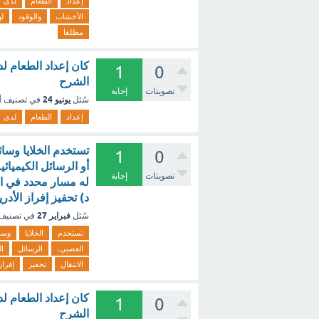
إعداد
الطعام
لدى
الأخشاب
والوقود
ل
مطلقا
كان إعداد الطعام ل
1
0
الشرح
تصويتات
إجابة
يونيو 24
سُئل
في تصنيف
أ
إعداد
الطعام
لدى
تستخدم الخلايا وسائ
1
0
أو الرسائل الكيميائ
تصويتات
إجابة
له مسار محدد في الا
د‌) تحفيز إفراز الأدر
فبراير 27
سُئل
في تصنيف
تستخدم
الخلايا
وسا
العصبي،
الرسائل
ال
الانتقال
تحفيز
إفراز
كان إعداد الطعام ل
1
0
الشرح