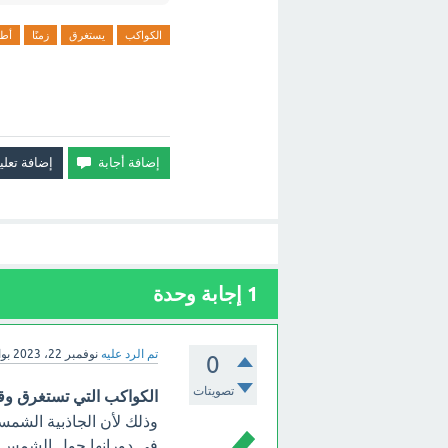
الكواكب
يستغرق
زمنًا
أط
1
إجابة وحدة
تم الرد عليه
نوفمبر 22، 2023
بو
0
تصويتات
الكواكب التي تستغرق وق
وذلك لأن الجاذبية الشم
في دورانها حول الشمس.