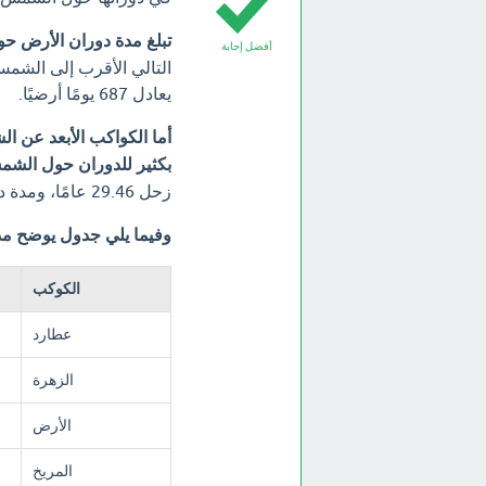
تبلغ مدة دوران الأرض حول الشمس ع
أفضل إجابة
التالي الأقرب إلى الشمس،
يعادل 687 يومًا أرضيًا.
أما الكواكب الأبعد عن 
بكثير للدوران حول الشم
زحل 29.46 عامًا، ومدة دوران أورانوس 84.01 عامًا، ومدة دوران نبتون 164.81 عامًا.
وفيما يلي جدول يوضح م
الكوكب
عطارد
الزهرة
الأرض
المريخ