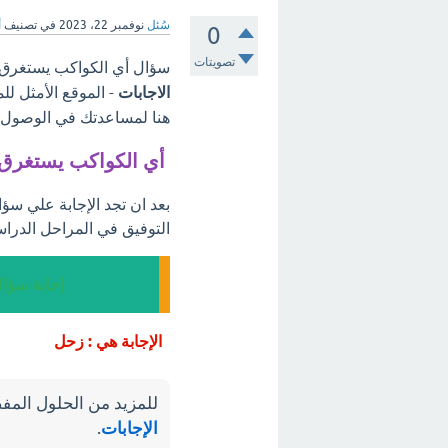
سُئل
نوفمبر 22، 2023
في تصنيف
أ
0
تصويتات
سؤال أي الكواكب يستغرق ز
الاجابات
- الموقع الأمثل لل
هنا لمساعدتك في الوصول إل
أي الكواكب يستغرق 
بعد ان تجد الإجابة علي س
التوفيق في المراحل الدراس
إجابة سؤا
الإجابة هي : زحل
للمزيد من الحلول المفص
الإجابات
.