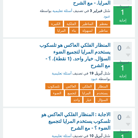
المرايا. - مع الشرح
تصويتات
1
فبراير 3
سُئل
في تصنيف
أسئلة تعليمية
بواسطة
عبود
إجابة
معظم
المناظير
الفلكية
الكبيرة
مناظير
لسهولة
بناء
المرايا
المنظار الفلكي العاكس هو تلسكوب
0
يستخدم المرايا لتجميع الضوء
السؤال. خيار واحد. (1 نقطة). ؟ -
تصويتات
مع الشرح
1
أبريل 19
سُئل
في تصنيف
أسئلة تعليمية
إجابة
بواسطة
عبود
المنظار
الفلكي
العاكس
تلسكوب
يستخدم
المرايا
لتجميع
الضوء
السؤال
خيار
واحد
الاجابة : المنظار الفلكي العاكس هو
0
تلسكوب يستخدم المرايا لتجميع
الضوء ؟ - مع الشرح
تصويتات
1
أبريل 10
سُئل
في تصنيف
أسئلة تعليمية