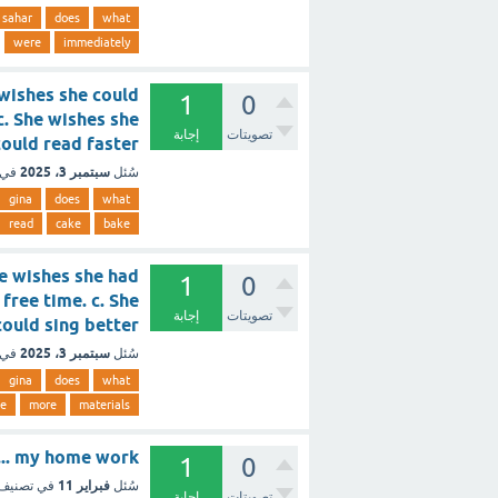
sahar
does
what
were
immediately
 wishes she could
1
0
c. She wishes she
تصويتات
إجابة
could read faster [تم الحل
سبتمبر 3، 2025
سُئل
في 
gina
does
what
read
cake
bake
e wishes she had
1
0
free time. c. She
تصويتات
إجابة
s she could sing better
سبتمبر 3، 2025
سُئل
في 
gina
does
what
ee
more
materials
......... my home work
1
0
فبراير 11
سُئل
في تصنيف
تصويتات
إجابة