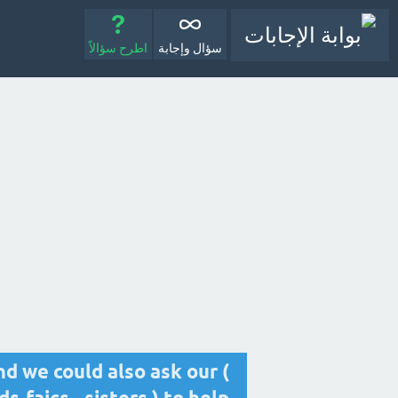
سؤال وإجابة
اطرح سؤالاً
nd we could also ask our (