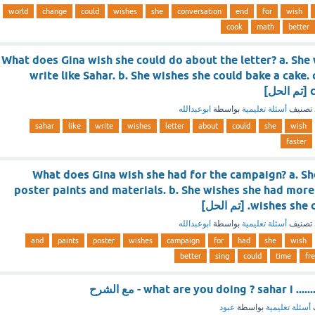
world
change
could
wishes
she
conversation
end
for
wish
cook
math
better
What does Gina wish she could do about the letter? a. She
write like Sahar. b. She wishes she could bake a cake. 
]
تصنيف
أسئلة تعليمية
بواسطة
ابوعبدالله
sahar
like
write
wishes
letter
about
could
she
wish
faster
What does Gina wish she had for the campaign? a. Sh
poster paints and materials. b. She wishes she had more 
wishe. [تم الحل]
تصنيف
أسئلة تعليمية
بواسطة
ابوعبدالله
and
paints
poster
wishes
campaign
for
had
she
wish
better
sing
could
time
fr
what are you doing ? sahar i  - مع الشرح
أسئلة تعليمية
بواسطة
عبود