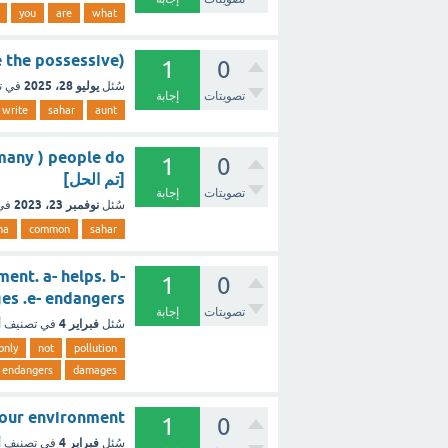
you
are
what
 write the possessive
1
0
يوليو 28، 2025
سُئل
في ت
تصويتات
إجابة
write
sahar
aunt
1
0
[تم الحل]
تصويتات
إجابة
نوفمبر 23، 2023
سُئل
في
na
common
sahar
ment. a- helps. b-
1
0
 damages .e- endangers
تصويتات
إجابة
فبراير 4
سُئل
في تصنيف
أ
only
not
pollution
endangers
damages
 also our environment
1
0
فبراير 4
سُئل
في تصنيف
أ