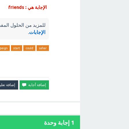
الإجابة هي : friends
للمزيد من الحلول المفص
الإجابات
.
paign
start
could
sahar
1
إجابة وحدة