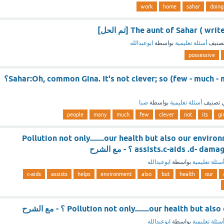
work
home
sahar
doing
The aunt of Sahar () [تم الحل]
صنيف
أسئلة تعليمية
بواسطة
ابوعبدالله
possessive
Sahar:Oh, common Gina. It's not clever; so (few - much - many ) people do؟
 تصنيف
أسئلة تعليمية
بواسطة
صبا
people
many
much
few
clever
not
its
gi
Pollution not only.......our health but also our environ
assists.c-aids .d- ؟ - مع الشرح
سئلة تعليمية
بواسطة
ابوعبدالله
c-aids
assists
helps
environment
also
but
health
our
Pollution not only.......our health but ؟ - مع الشرح
سئلة تعليمية
بواسطة
ابوعبدالله