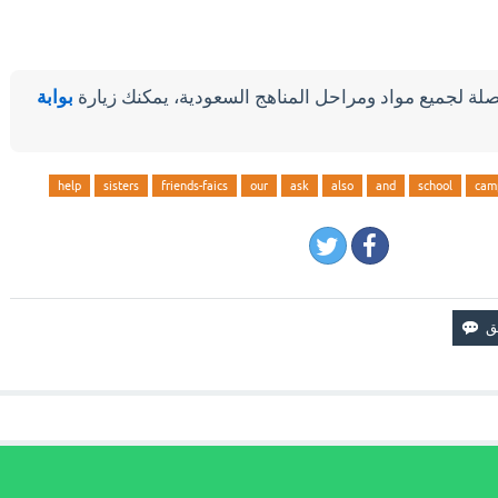
لة لجميع مواد ومراحل المناهج السعودية، يمكنك زيارة
بوابة
help
sisters
friends-faics
our
ask
also
and
school
cam