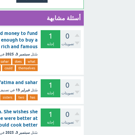
أسئلة مشابهة
ad money to fund
1
0
 enough to buy a
تصويتات
إجابة
 were rich and famous
سبتمبر 3، 2025
سُئل
في 
sahar
does
what
could
themselves
e are fatima and sahar
1
0
فبراير 13
سُئل
في تصنيف
تصويتات
إجابة
sisters
two
has
a. She wishes she
1
0
he were better at
تصويتات
إجابة
she could cook better
سبتمبر 3، 2025
سُئل
في 