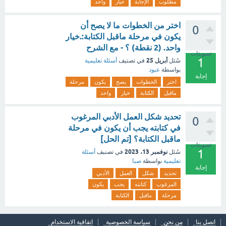
مطلوب
الإجابة
خيار
واحد
اختر من الخطوات ما لا يصح أن
0
يكون في مرحلة ماقبل الكتابة:.خيار
واحد. (2 نقطة) ؟ - مع الشرح
تصويتات
1
أبريل 25
سُئل
في تصنيف
أسئلة تعليمية
بواسطة
عبود
إجابة
اختر
الخطوات
يصح
يكون
مرحلة
ماقبل
الكتابة
خيار
واحد
تحديد شكل العمل الأدبي المرغوب
0
في كتابته يجب أن يكون في مرحلة
ماقبل الكتابة؟ [تم الحل]
تصويتات
1
نوفمبر 13، 2023
سُئل
في تصنيف
أسئلة
تعليمية
بواسطة
صبا
إجابة
تحديد
شكل
العمل
الأدبي
المرغوب
كتابته
يجب
يكون
مرحلة
ماقبل
الكتابة
اتصل بنا
من نحن
سياسة الخصوصية
اتفاقية الاستخدام