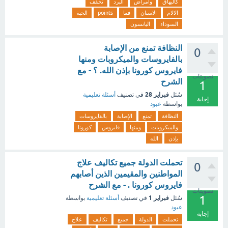
كالبهاق
وامراض
البرد
تخفف
الالام
الاسنان
فما
points
الحبة
السوداء
اليانسون
النظافة تمنع من الإصابة
0
بالفايروسات والميكروبات ومنها
فايروس كورونا بإذن الله. ؟ - مع
تصويتات
الشرح
1
فبراير 28
سُئل
في تصنيف
أسئلة تعليمية
إجابة
بواسطة
عبود
النظافة
تمنع
الإصابة
بالفايروسات
والميكروبات
ومنها
فايروس
كورونا
بإذن
الله
تحملت الدولة جميع تكاليف علاج
0
المواطنين والمقيمين الذين أصابهم
فايروس كورونا . - مع الشرح
تصويتات
1
فبراير 1
سُئل
في تصنيف
أسئلة تعليمية
بواسطة
عبود
إجابة
تحملت
الدولة
جميع
تكاليف
علاج