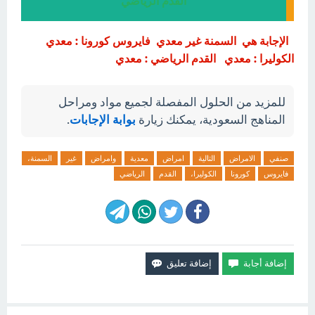
القدم الرياضي
الإجابة هي السمنة غير معدي فايروس كورونا : معدي
الكوليرا : معدي القدم الرياضي : معدي
للمزيد من الحلول المفصلة لجميع مواد ومراحل
المناهج السعودية، يمكنك زيارة
بوابة الإجابات
.
صنفي
الامراض
التالية
امراض
معدية
وامراض
غير
السمنة،
فايروس
كورونا
الكوليرا،
القدم
الرياضي