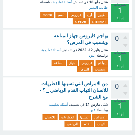
مايو 18
سُئل
في تصنيف
أسئلة تعليمية
بواسطة
تصويتات
طالب التميز
1
ظهور
أول
فايروس
بأسم
macro
إجابة
creeper
shamoon
يهاجم فايروس جهاز المناعة
0
ويتسبب في المرض؟
يناير 12، 2025
سُئل
في تصنيف
أسئلة تعليمية
تصويتات
بواسطة
عبود
1
يهاجم
فايروس
جهاز
المناعة
إجابة
ويتسبب
المرض
من الامراض التي تسببها الفطريات
0
للانسان التهاب القدم الرياضي _ ؟ -
مع الشرح
تصويتات
1
مارس 21
سُئل
في تصنيف
أسئلة تعليمية
بواسطة
عبود
إجابة
الامراض
تسببها
الفطريات
للانسان
التهاب
القدم
الرياضي