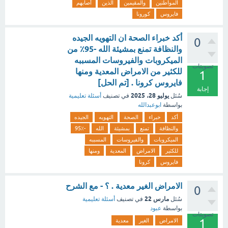
المواطنين
والمقيمين
الذين
أصابهم
فايروس
كورونا
أكد خبراء الصحة ان التهويه الجيده
0
والنظافة تمنع بمشيئة الله -95٪ من
الميكروبات والفيروسات المسببه
تصويتات
للكثير من الامراض المعدية ومنها
1
فايروس كرونا . [تم الحل]
إجابة
يوليو 28، 2025
سُئل
في تصنيف
أسئلة تعليمية
بواسطة
ابوعبدالله
أكد
خبراء
الصحة
التهويه
الجيده
والنظافة
تمنع
بمشيئة
الله
-95٪
الميكروبات
والفيروسات
المسببه
للكثير
الامراض
المعدية
ومنها
فايروس
كرونا
الامراض الغير معدية . ؟ - مع الشرح
0
مارس 22
سُئل
في تصنيف
أسئلة تعليمية
بواسطة
عبود
تصويتات
1
الامراض
الغير
معدية