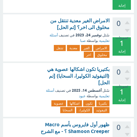
إجابة
الامراض الغير معدية تنتقل من
0
مخلوق الى اخر؟ [تم الحل]
نوفمبر 24، 2023
سُئل
في تصنيف
أسئلة
تصويتات
تعليمية
بواسطة
صبا
1
الامراض
الغير
معدية
تنتقل
إجابة
مخلوق
اخر
بكتيريا تكون اشكالها عصوية هي
0
(التيفوئيد الكوليرا، السحايا) [تم
الحل]
تصويتات
1
أغسطس 14، 2025
سُئل
في تصنيف
أسئلة
تعليمية
بواسطة
عبود
إجابة
بكتيريا
تكون
اشكالها
عصوية
التيفوئيد
الكوليرا،
السحايا
ظهور أول فايروس بأسم Macro
0
Shamoon Creeper ؟ - مع الشرح