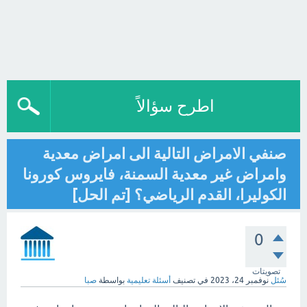
اطرح سؤالاً
صنفي الامراض التالية الى امراض معدية
وامراض غير معدية السمنة، فايروس كورونا
الكوليرا، القدم الرياضي؟ [تم الحل]
0
تصويتات
سُئل
نوفمبر 24، 2023
في تصنيف
أسئلة تعليمية
بواسطة
صبا