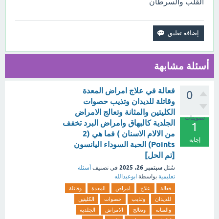
القلب والسرطان
أسئلة مشابهة
فعالة في علاج امراض المعدة
0
وقاتلة للديدان وتذيب حصوات
الكليتين والمثانة وتعالج الامراض
تصويتات
الجلدية كالبهاق وامراض البرد تخفف
1
من الالام الاسنان ) فما هي (2
إجابة
Points) الحبة السوداء اليانسون
[تم الحل]
سبتمبر 26، 2025
سُئل
في تصنيف
أسئلة
تعليمية
بواسطة
ابوعبدالله
فعالة
علاج
امراض
المعدة
وقاتلة
للديدان
وتذيب
حصوات
الكليتين
والمثانة
وتعالج
الامراض
الجلدية