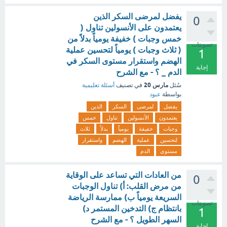
يفضل لمرضى السكر الذين
0
يعتمدون على الأنسولين تناول (
خمس وجبات ) خفيفة يومياً بدلاً من
تصويتات
( ثلاث وجبات ) يومياً لتحسين عملية
1
الهضم واستقرار مستوى السكر في
إجابة
الدم _ ؟ - مع الشرح
مارس 20
سُئل
في تصنيف
أسئلة تعليمية
بواسطة
عبود
يفضل
لمرضى
السكر
الذين
يعتمدون
الأنسولين
تناول
خمس
وجبات
خفيفة
يومياً
بدلاً
ثلاث
لتحسين
عملية
الهضم
واستقرار
مستوى
الدم
من العادات التي تساعد على الوقاية
0
من مرض القلب: أ) تناول الوجبات
السريعة يومياً ب) ممارسة الرياضة
تصويتات
بانتظام ج) التدخين المستمر د)
1
السهر الطويل ؟ - مع الشرح
إجابة