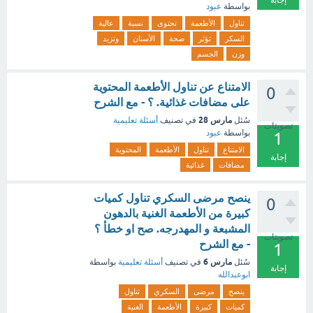
إجابة
بواسطة
عبود
تناول
الأطعمة
تحتوى
نسبة
عالية
السكر
تؤثر
صحة
الأسنان
وتزيد
وزن
الجسم
الامتناع عن تناول الأطعمة المحتوية
0
على مضافات غذائية. ؟ - مع الشرح
مارس 28
سُئل
في تصنيف
أسئلة تعليمية
تصويتات
بواسطة
عبود
1
الامتناع
تناول
الأطعمة
المحتوية
إجابة
مضافات
غذائية
ينصح مرضى السكري تناول كميات
0
كبيرة من الأطعمة الغنية بالدهون
المشبعة و المهدرجه. صح او خطأ ؟
تصويتات
- مع الشرح
1
مارس 6
سُئل
في تصنيف
أسئلة تعليمية
بواسطة
إجابة
ابوعبدالله
ينصح
مرضى
السكري
تناول
كميات
كبيرة
الأطعمة
الغنية