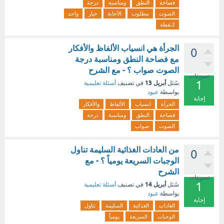
فصاحة
النطق
ومناسبة
درجة
الصوت
مطلوب
الأجابة
خيار
واحد
2نقطة
الجرأة هي انسياب الألفاظ والأفكار
0
مع فصاحة النطق ومناسبة درجة
الصوت صواب ؟ - مع الشرح
تصويتات
1
أبريل 13
سُئل
في تصنيف
أسئلة تعليمية
بواسطة
عبود
إجابة
الجرأة
انسياب
الألفاظ
والأفكار
فصاحة
النطق
ومناسبة
درجة
الصوت
صواب
من العادات الغذائية السليمة تناول
0
الوجبات السريعة يومياً ؟ - مع
الشرح
تصويتات
1
أبريل 14
سُئل
في تصنيف
أسئلة تعليمية
بواسطة
عبود
إجابة
العادات
الغذائية
السليمة
تناول
الوجبات
السريعة
يومياً