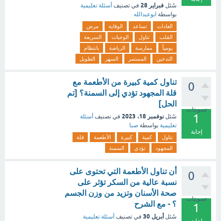
فبراير 28
سُئل
في تصنيف
أسئلة تعليمية
بواسطة
ابوعبدالله
العادات
تساعد
الوقاية
مرض
القلب
تناول
الوجبات
السريعة
يومياً
ممارسة
الرياضة
بانتظام
التدخين
المستمر
السهر
الطويل
تناول كمية كبيرة من الأطعمة مع
0
قلة المجهود تؤدي إلى السمنة؟ [تم
الحل]
تصويتات
1
نوفمبر 18، 2023
سُئل
في تصنيف
أسئلة
تعليمية
بواسطة
صبا
إجابة
تناول
كمية
كبيرة
الأطعمة
قلة
المجهود
تؤدي
السمنة
أن تناول الأطعمة التي تحتوى على
0
نسبة عالية من السكر تؤثر على
صحة الأسنان وتزيد من وزن الجسم
تصويتات
؟ - مع الشرح
1
أبريل 30
سُئل
في تصنيف
أسئلة تعليمية