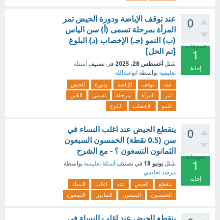
عند توقف الإباضة ودورة الحيض تمر
0
المرأة بمرحلة تسمى (أ) سن الياس
(ب) النمو (جـ) الإخصاب (د) البلوغ
تصويتات
[تم الحل]
1
أغسطس 28، 2025
سُئل
في تصنيف
أسئلة
إجابة
تعليمية
بواسطة
ابوعبدالله
عند
توقف
الإباضة
ودورة
الحيض
تمر
المرأة
بمرحلة
تسمى
الياس
النمو
الإخصاب
البلوغ
ينقطع الحيض عند اغلب النساء في
0
سن (0.5 نقطة) الخمسون السبعون
الثمانون التسعون ؟ - مع الشرح
تصويتات
1
يونيو 18
سُئل
في تصنيف
أسئلة تعليمية
بواسطة
مرشد تعليمي
إجابة
ينقطع
الحيض
عند
اغلب
النساء
الخمسون
السبعون
الثمانون
التسعون
ينقطع الحيض عند اغلب النساء في