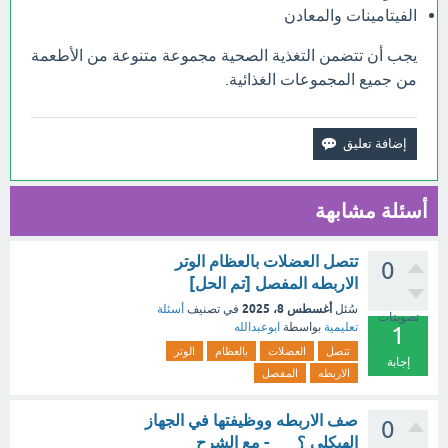
الفيتامينات والمعادن
يجب أن تتضمن التغذية الصحية مجموعة متنوعة من الأطعمة
من جميع المجموعات الغذائية.
أسئلة مشابهة
تتصل العضلات بالعظام الوتر
0
الاربطه المفصل [تم الحل]
أغسطس 8، 2025
سُئل
في تصنيف
أسئلة
تصويتات
تعليمية
بواسطة
ابوعبدالله
1
تتصل
العضلات
بالعظام
الوتر
إجابة
الاربطه
المفصل
صف الاربطه ووظيفتها في الجهاز
0
الهيكلي ؟___ - مع الشرح