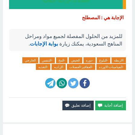
العضلات الإراديه -التغذيه
الإجابة هي : المصطلح
للمزيد من الحلول المفصلة لجميع مواد ومراحل
المناهج السعودية، يمكنك زيارة
بوابة الإجابات
.
الاربطه
-البلوغ
-دوره
الحيض
-المخ
-التنفس
الخارجي
-الفيتامينات-الاورده
-العقاقير-العضلات
الإراديه
-التغذيه