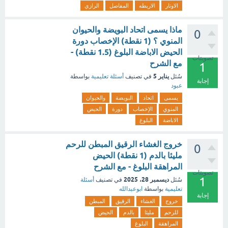
الاوتار
الاربطه
المفاصل
الرازي
ماذا يسمى اتحاد البويضة والحيوان
0
المنوي ؟ (1 نقطة) الإخصاب دورة
الحيض الاباضة البلوغ (1.5 نقطة) -
تصويتات
مع الشرح
1
يناير 5
سُئل
في تصنيف
أسئلة تعليمية
بواسطة
إجابة
عبود
يسمى
اتحاد
البويضة
والحيوان
المنوي
الإخصاب
دورة
الحيض
الاباضة
البلوغ
خروج الغشاء الرقيق المبطن للرحم
0
مليئا بالدم (1 نقطة) الحيض
المراهقة البلوغ - مع الشرح
تصويتات
1
ديسمبر 28، 2025
سُئل
في تصنيف
أسئلة
تعليمية
بواسطة
ابوعبدالله
إجابة
خروج
الغشاء
الرقيق
المبطن
للرحم
مليئا
بالدم
الحيض
المراهقة
البلوغ