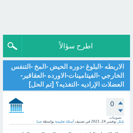
اطرح سؤالاً
الاربطه -البلوغ -دوره الحيض -المخ -التنفس
الخارجي -الفيتامينات-الاورده -العقاقير-
العضلات الإراديه -التغذيه؟ [تم الحل]
0
تصويتات
سُئل
نوفمبر 24، 2023
في تصنيف
أسئلة تعليمية
بواسطة
صبا