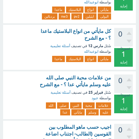
بواسطة
ابوعبدالله
إجابة
مايأتي
انواع
البلاستيك
ماعدا
البولى
ايثيلين
pv2
nw3
بردبالين
كل مايأتي من انواع البلاستيك ماعدا
0
؟ - مع الشرح
مارس 12
سُئل
في تصنيف
أسئلة تعليمية
تصويتات
بواسطة
ابوعبدالله
1
مايأتي
انواع
البلاستيك
ماعدا
إجابة
من علامات محبة النبي صلى الله
0
عليه وسلم مايأتي عدا ؟ - مع الشرح
فبراير 25
سُئل
في تصنيف
أسئلة تعليمية
تصويتات
بواسطة
عبود
1
علامات
محبة
النبي
صلى
الله
إجابة
عليه
وسلم
مايأتي
عدا
اجيب حسب ماهو المطلوب بين
0
القوسين (الطالب- اجتناب اضاعة