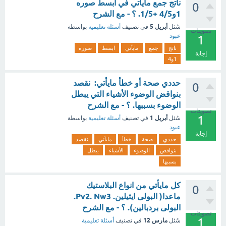
ناتج جمع مايأتي في ابسط صوره
0
1و4/5 +1/5. ؟ - مع الشرح
أبريل 5
سُئل
في تصنيف
أسئلة تعليمية
بواسطة
تصويتات
عبود
1
ناتج
جمع
مايأتي
ابسط
صوره
إجابة
1و4
حددي صحة أو خطأ مايأتي: نقصد
0
بنواقض الوضوء الأشياء التي يبطل
الوضوء بسببها. ؟ - مع الشرح
تصويتات
1
أبريل 1
سُئل
في تصنيف
أسئلة تعليمية
بواسطة
عبود
إجابة
حددي
صحة
خطأ
مايأتي
نقصد
بنواقض
الوضوء
الأشياء
يبطل
بسببها
كل مايأتي من انواع البلاستيك
0
ماعدا( البولى ايثيلين. Pv2. Nw3.
البولى بردبالين). ؟ - مع الشرح
تصويتات
1
مارس 12
سُئل
في تصنيف
أسئلة تعليمية