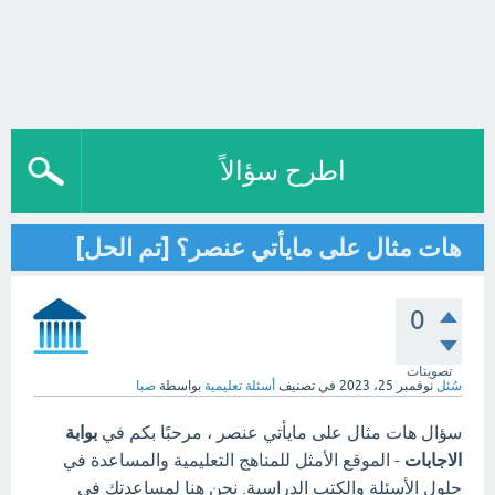
اطرح سؤالاً
هات مثال على مايأتي عنصر؟ [تم الحل]
0
تصويتات
سُئل
نوفمبر 25، 2023
في تصنيف
أسئلة تعليمية
بواسطة
صبا
سؤال هات مثال على مايأتي عنصر ، مرحبًا بكم في
بوابة
الاجابات
- الموقع الأمثل للمناهج التعليمية والمساعدة في
حلول الأسئلة والكتب الدراسية. نحن هنا لمساعدتك في