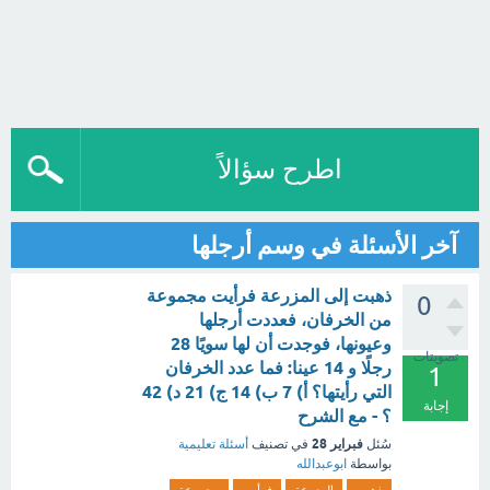
اطرح سؤالاً
آخر الأسئلة في وسم أرجلها
ذهبت إلى المزرعة فرأيت مجموعة
0
من الخرفان، فعددت أرجلها
وعيونها، فوجدت أن لها سويًا 28
تصويتات
رجلًا و 14 عينا: فما عدد الخرفان
1
التي رأيتها؟ أ) 7 ب) 14 ج) 21 د) 42
إجابة
؟ - مع الشرح
فبراير 28
سُئل
في تصنيف
أسئلة تعليمية
بواسطة
ابوعبدالله