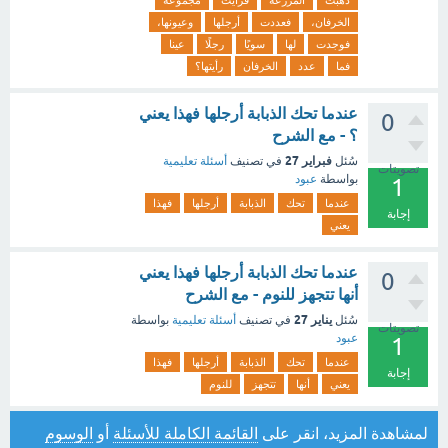
ذهبت
المزرعة
فرأيت
مجموعة
الخرفان،
فعددت
أرجلها
وعيونها،
فوجدت
لها
سويًا
رجلًا
عينا
فما
عدد
الخرفان
رأيتها؟
عندما تحك الذبابة أرجلها فهذا يعني
0
؟ - مع الشرح
فبراير 27
سُئل
في تصنيف
أسئلة تعليمية
تصويتات
بواسطة
عبود
1
عندما
تحك
الذبابة
أرجلها
فهذا
إجابة
يعني
عندما تحك الذبابة أرجلها فهذا يعني
0
أنها تتجهز للنوم - مع الشرح
يناير 27
سُئل
في تصنيف
أسئلة تعليمية
بواسطة
تصويتات
عبود
1
عندما
تحك
الذبابة
أرجلها
فهذا
إجابة
يعني
أنها
تتجهز
للنوم
لمشاهدة المزيد، انقر على
القائمة الكاملة للأسئلة
أو
الوسوم