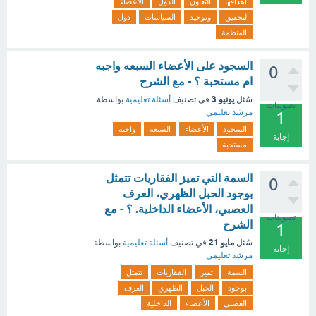
اهدافها
التعاون
الدول
الأعضاء
لتحقيق
وتوحيد
السياسات
دول
المنظمة
السجود على الأعضاء السبعه واجبه
0
ام مستحبة ؟ - مع الشرح
يونيو 3
سُئل
في تصنيف
أسئلة تعليمية
بواسطة
تصويتات
مرشد تعليمي
1
السجود
الأعضاء
السبعه
واجبه
إجابة
مستحبة
السمة التي تميز الفقاريات تتمثل
0
بوجود الحبل الظهري، العرف
العصبي، الأعضاء الداخلية. ؟ - مع
تصويتات
الشرح
1
مايو 21
سُئل
في تصنيف
أسئلة تعليمية
بواسطة
إجابة
مرشد تعليمي
السمة
تميز
الفقاريات
تتمثل
بوجود
الحبل
الظهري
العرف
العصبي
الأعضاء
الداخلية