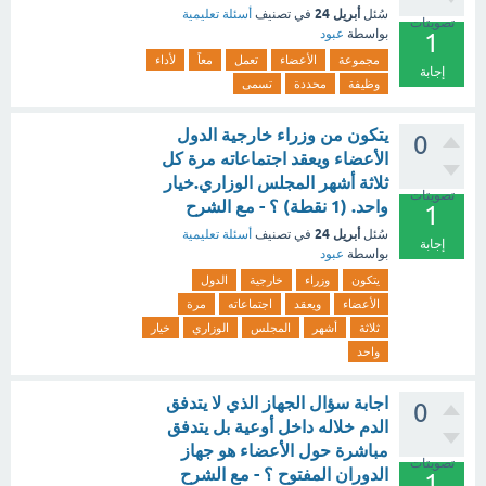
أبريل 24
سُئل
في تصنيف
أسئلة تعليمية
تصويتات
بواسطة
عبود
1
مجموعة
الأعضاء
تعمل
معاً
لأداء
إجابة
وظيفة
محددة
تسمى
يتكون من وزراء خارجية الدول
0
الأعضاء ويعقد اجتماعاته مرة كل
ثلاثة أشهر المجلس الوزاري.خيار
تصويتات
واحد. (1 نقطة) ؟ - مع الشرح
1
أبريل 24
سُئل
في تصنيف
أسئلة تعليمية
إجابة
بواسطة
عبود
يتكون
وزراء
خارجية
الدول
الأعضاء
ويعقد
اجتماعاته
مرة
ثلاثة
أشهر
المجلس
الوزاري
خيار
واحد
اجابة سؤال الجهاز الذي لا يتدفق
0
الدم خلاله داخل أوعية بل يتدفق
مباشرة حول الأعضاء هو جهاز
تصويتات
الدوران المفتوح ؟ - مع الشرح
1