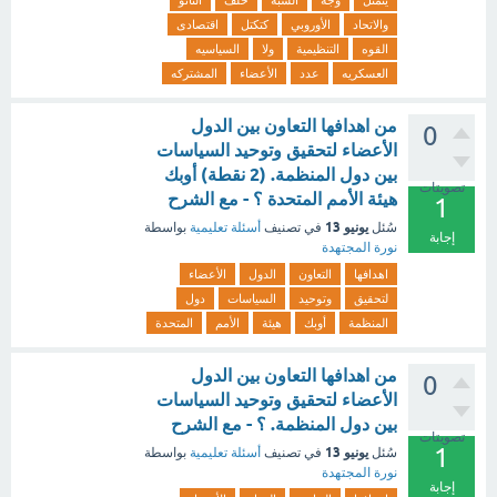
يتمثل
وجه
الشبه
حلف
الناتو
والاتحاد
الأوروبي
كتكتل
اقتصادى
القوه
التنظيمية
ولا
السياسيه
العسكريه
عدد
الأعضاء
المشتركه
من اهدافها التعاون بين الدول
0
الأعضاء لتحقيق وتوحيد السياسات
بين دول المنظمة. (2 نقطة) أوبك
تصويتات
هيئة الأمم المتحدة ؟ - مع الشرح
1
يونيو 13
سُئل
في تصنيف
أسئلة تعليمية
بواسطة
إجابة
نورة المجتهدة
اهدافها
التعاون
الدول
الأعضاء
لتحقيق
وتوحيد
السياسات
دول
المنظمة
أوبك
هيئة
الأمم
المتحدة
من اهدافها التعاون بين الدول
0
الأعضاء لتحقيق وتوحيد السياسات
بين دول المنظمة. ؟ - مع الشرح
تصويتات
1
يونيو 13
سُئل
في تصنيف
أسئلة تعليمية
بواسطة
نورة المجتهدة
إجابة