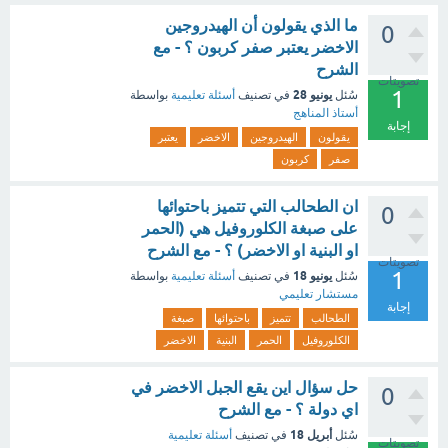
ما الذي يقولون أن الهيدروجين
0
الاخضر يعتبر صفر كربون ؟ - مع
الشرح
تصويتات
1
يونيو 28
سُئل
في تصنيف
أسئلة تعليمية
بواسطة
أستاذ المناهج
إجابة
يقولون
الهيدروجين
الاخضر
يعتبر
صفر
كربون
ان الطحالب التي تتميز باحتوائها
0
على صبغة الكلوروفيل هي (الحمر
او البنية او الاخضر) ؟ - مع الشرح
تصويتات
1
يونيو 18
سُئل
في تصنيف
أسئلة تعليمية
بواسطة
مستشار تعليمي
إجابة
الطحالب
تتميز
باحتوائها
صبغة
الكلوروفيل
الحمر
البنية
الاخضر
حل سؤال اين يقع الجبل الاخضر في
0
اي دولة ؟ - مع الشرح
أبريل 18
سُئل
في تصنيف
أسئلة تعليمية
تصويتات