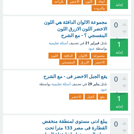
ايحاء
اللون
الاخضر
بالراحه
إجابة
والبروده
مجموعة الالوان الدافئة هي اللون
0
الاخضر اللون الازرق اللون
البنفسجي ؟ - مع الشرح
تصويتات
1
فبراير 21
سُئل
في تصنيف
أسئلة تعليمية
بواسطة
عبود
إجابة
مجموعة
الالوان
الدافئة
اللون
الاخضر
الازرق
البنفسجي
يقع الجبل الاخضر فى - مع الشرح
0
يناير 29
سُئل
في تصنيف
أسئلة تعليمية
بواسطة
عبود
تصويتات
1
يقع
الجبل
الاخضر
إجابة
يبلغ ادنى مستوى لمنطقة منخفض
0
القطارة فى مصر 133 مترا تحت