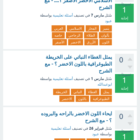
الاسلامي الاخضر الأصفر ؟.... - مع
تصويتات
الشرح
1
مارس 7
سُئل
في تصنيف
أسئلة تعليمية
بواسطة
إجابة
عبود
يتميز
الفخار
الاسلامي
العربي
بألوان
الطلاء
الزجاجي
خاصه
اللون
الأزرق
الاخضر
الأصفر
يمثل الغطاء النباتي على الخريطة
0
الطبوغرافية باللون الاخضر ؟ - مع
الشرح
تصويتات
1
مارس 1
سُئل
في تصنيف
أسئلة تعليمية
بواسطة
ابوعبدالله
إجابة
يمثل
الغطاء
النباتي
الخريطة
الطبوغرافية
باللون
الاخضر
ايحاء اللون الاخضر بالراحه والبروده
0
؟ - مع الشرح
فبراير 26
سُئل
في تصنيف
أسئلة تعليمية
تصويتات
بواسطة
عبود
1