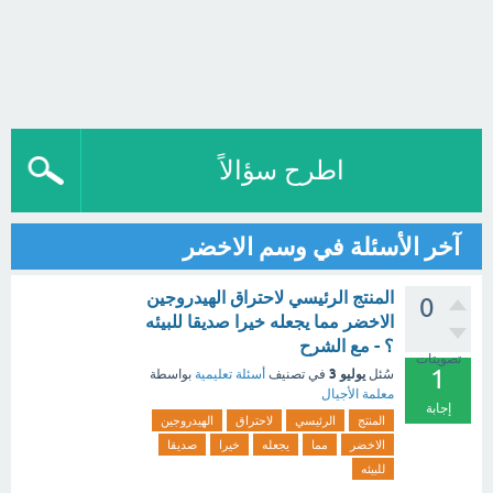
اطرح سؤالاً
آخر الأسئلة في وسم الاخضر
المنتج الرئيسي لاحتراق الهيدروجين
0
الاخضر مما يجعله خيرا صديقا للبيئه
؟ - مع الشرح
تصويتات
1
يوليو 3
سُئل
في تصنيف
أسئلة تعليمية
بواسطة
معلمة الأجيال
إجابة
المنتج
الرئيسي
لاحتراق
الهيدروجين
الاخضر
مما
يجعله
خيرا
صديقا
للبيئه