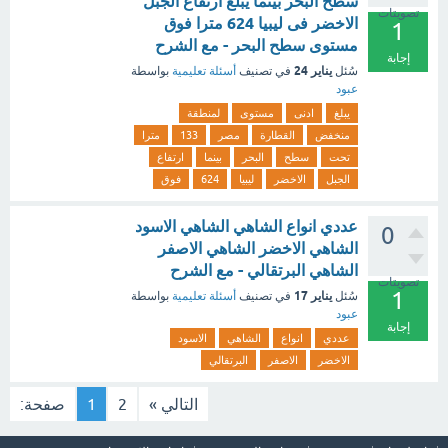
سطح البحر بينما يبلغ ارتفاع الجبل
تصويتات
الاخضر فى ليبيا 624 مترا فوق
1
مستوى سطح البحر - مع الشرح
إجابة
يناير 24
سُئل
في تصنيف
أسئلة تعليمية
بواسطة
عبود
يبلغ
ادنى
مستوى
لمنطقة
منخفض
القطارة
مصر
133
مترا
تحت
سطح
البحر
بينما
ارتفاع
الجبل
الاخضر
ليبيا
624
فوق
عددي انواع الشاهي الشاهي الاسود
0
الشاهي الاخضر الشاهي الاصفر
الشاهي البرتقالي - مع الشرح
تصويتات
1
يناير 17
سُئل
في تصنيف
أسئلة تعليمية
بواسطة
عبود
إجابة
عددي
انواع
الشاهي
الاسود
الاخضر
الاصفر
البرتقالي
التالي »
2
1
صفحة: