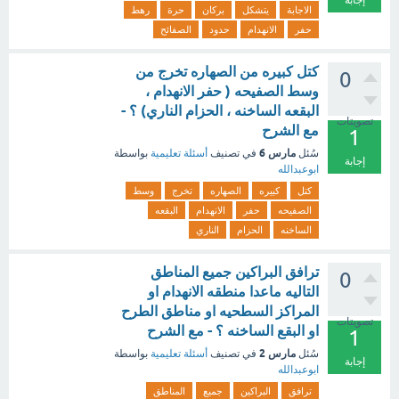
إجابة
الاجابة
يتشكل
بركان
حرة
رهط
حفر
الانهدام
حدود
الصفائح
كتل كبيره من الصهاره تخرج من
0
وسط الصفيحه ( حفر الانهدام ،
البقعه الساخنه ، الحزام الناري) ؟ -
تصويتات
مع الشرح
1
مارس 6
سُئل
في تصنيف
أسئلة تعليمية
بواسطة
إجابة
ابوعبدالله
كتل
كبيره
الصهاره
تخرج
وسط
الصفيحه
حفر
الانهدام
البقعه
الساخنه
الحزام
الناري
ترافق البراكين جميع المناطق
0
التاليه ماعدا منطقه الانهدام او
المراكز السطحيه او مناطق الطرح
تصويتات
او البقع الساخنه ؟ - مع الشرح
1
مارس 2
سُئل
في تصنيف
أسئلة تعليمية
بواسطة
إجابة
ابوعبدالله
ترافق
البراكين
جميع
المناطق