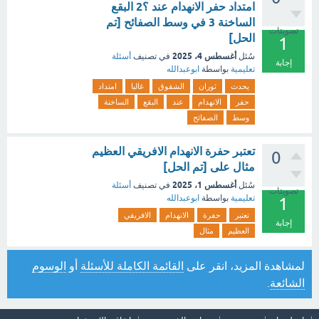
امتداد حفر الانهدام عند ؟2 البقع
الساخنة 3 في وسط الصفائح [تم
تصويتات
الحل]
1
أغسطس 4، 2025
سُئل
في تصنيف
أسئلة
إجابة
تعليمية
بواسطة
ابوعبدالله
يحدث
ثوران
الشقوق
غالبا
امتداد
حفر
الانهدام
عند
البقع
الساخنة
وسط
الصفائح
تعتبر حفرة الانهدام الافريقي العظيم
0
مثال على [تم الحل]
أغسطس 1، 2025
سُئل
في تصنيف
أسئلة
تصويتات
تعليمية
بواسطة
ابوعبدالله
1
تعتبر
حفرة
الانهدام
الافريقي
إجابة
العظيم
مثال
لمشاهدة المزيد، انقر على
القائمة الكاملة للأسئلة
أو
الوسوم
الشائعة
.