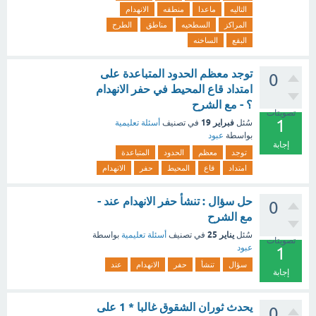
التاليه
ماعدا
منطقه
الانهدام
المراكز
السطحيه
مناطق
الطرح
البقع
الساخنه
توجد معظم الحدود المتباعدة على
0
امتداد قاع المحيط في حفر الانهدام
؟ - مع الشرح
تصويتات
1
فبراير 19
سُئل
في تصنيف
أسئلة تعليمية
بواسطة
عبود
إجابة
توجد
معظم
الحدود
المتباعدة
امتداد
قاع
المحيط
حفر
الانهدام
حل سؤال : تنشأ حفر الانهدام عند -
0
مع الشرح
يناير 25
سُئل
في تصنيف
أسئلة تعليمية
بواسطة
تصويتات
عبود
1
سؤال
تنشأ
حفر
الانهدام
عند
إجابة
يحدث ثوران الشقوق غالبا * 1 على
0