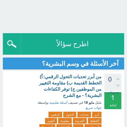
اطرح سؤالاً
آخر الأسئلة في وسم البشرية؟
من أبرز تحديات التحول الرقمي: أ)
0
الخطط القديمة ب) مقاومة التغيير
من الموظفين ج) توفر الكفاءات
تصويتات
البشرية؟ - مع الشرح
1
مايو 18
سُئل
في تصنيف
أسئلة تعليمية
بواسطة
إجابة
جواب سريع
أبرز
تحديات
التحول
الرقمي
الخطط
القديمة
مقاومة
التغيير