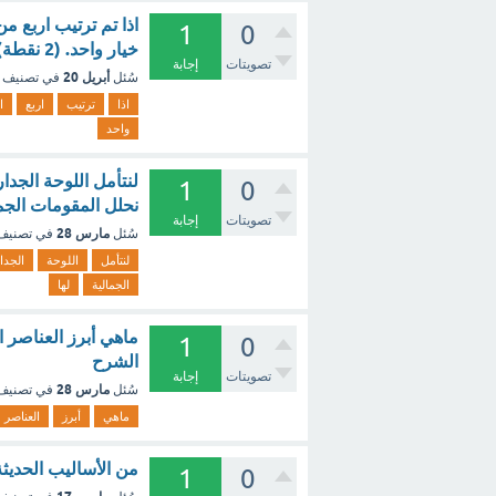
اذا تم ترتيب اربع م
1
0
خيار واحد. (2 نقطة) ؟ - مع الشرح
تصويتات
إجابة
أبريل 20
سُئل
في تصنيف
اذا
ترتيب
اربع
ا
واحد
1
0
نحلل المقومات الجما
تصويتات
إجابة
مارس 28
سُئل
في تصني
لنتأمل
اللوحة
الجدا
الجمالية
لها
ماهي أبرز العناصر 
1
0
الشرح
تصويتات
إجابة
مارس 28
سُئل
في تصني
ماهي
أبرز
العناصر
من الأساليب الحديثة
1
0