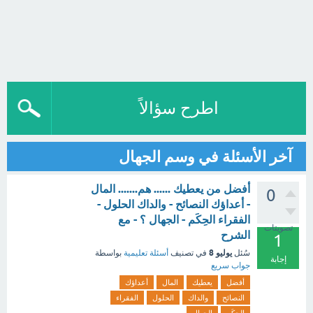
اطرح سؤالاً
آخر الأسئلة في وسم الجهال
أفضل من يعطيك ...... هم....... المال
0
- أعداؤك النصائح - والداك الحلول -
الفقراء الحِكَم - الجهال ؟ - مع
تصويتات
الشرح
1
يوليو 8
سُئل
في تصنيف
أسئلة تعليمية
بواسطة
إجابة
جواب سريع
أفضل
يعطيك
المال
أعداؤك
النصائح
والداك
الحلول
الفقراء