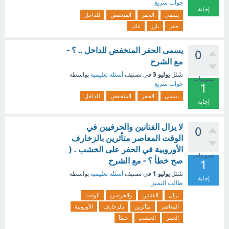
جواب سريع
إجابة
يسمى
الحفر
المنخفض
للداخل
حفر
بارز
غائر
يسمى الحفر المنخفض للداخل .. ؟ -
0
مع الشرح
يوليو 3
سُئل
في تصنيف
أسئلة تعليمية
بواسطة
تصويتات
جواب سريع
1
يسمى
الحفر
المنخفض
للداخل
إجابة
لا يزال الفنانين والحرفيين في
0
الوقت المعاصر متأثرين بالزخارف
الأوروبية في الحفر على الخشب . (
تصويتات
صح خطأ ؟ - مع الشرح
1
يوليو 1
سُئل
في تصنيف
أسئلة تعليمية
بواسطة
إجابة
طالب التميز
يزال
الفنانين
والحرفيين
الوقت
المعاصر
متأثرين
بالزخارف
الأوروبية
الحفر
الخشب
خطأ