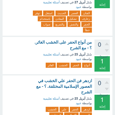
أبريل 27
سُئل
في تصنيف
أسئلة تعليمية
إجابة
بواسطة
عبود
الفنان
العصر
الحديث
استغل
توفر
زخارف
تشكيل
المعادن
باستخدام
الحفر
والنقش
والتفريغ
صواب
خطأ
من أنواع الحفر على الخشب الغائر.
0
؟ - مع الشرح
أبريل 25
سُئل
في تصنيف
أسئلة تعليمية
تصويتات
بواسطة
عبود
1
أنواع
الحفر
الخشب
الغائر
إجابة
ازدهر فن الحفر علي الخشب في
0
العصور الإسلامية المختلفة. ؟ - مع
الشرح
تصويتات
1
أبريل 25
سُئل
في تصنيف
أسئلة تعليمية
بواسطة
عبود
إجابة
ازدهر
الحفر
علي
الخشب