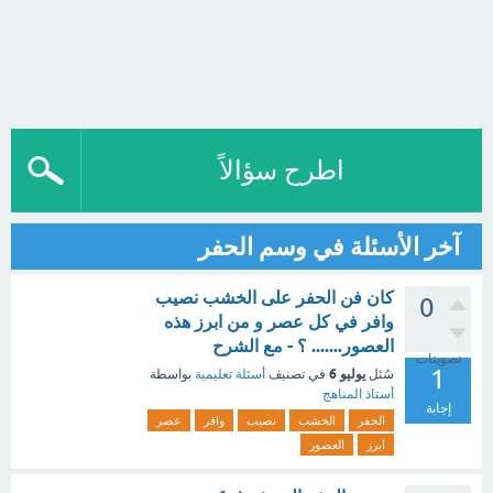
اطرح سؤالاً
آخر الأسئلة في وسم الحفر
كان فن الحفر على الخشب نصيب
0
وافر في كل عصر و من ابرز هذه
العصور....... ؟ - مع الشرح
تصويتات
1
يوليو 6
سُئل
في تصنيف
أسئلة تعليمية
بواسطة
أستاذ المناهج
إجابة
الحفر
الخشب
نصيب
وافر
عصر
ابرز
العصور