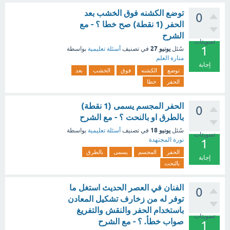
توضع الكشنه فوق الخشب بعد
0
الحفر (1 نقطة) صح خطا ؟ - مع
الشرح
تصويتات
1
يونيو 27
سُئل
في تصنيف
أسئلة تعليمية
بواسطة
منارة العلم
إجابة
توضع
الكشنه
فوق
الخشب
بعد
الحفر
خطا
الحفر المجسم يسمى (1 نقطة)
0
بالطرق او بالنحت ؟ - مع الشرح
يونيو 18
سُئل
في تصنيف
أسئلة تعليمية
بواسطة
تصويتات
نورة المجتهدة
1
الحفر
المجسم
يسمى
بالطرق
إجابة
بالنحت
الفنان في العصر الحديث استغل ما
0
توفر له من زخارف تشكيل المعادن
باستخدام الحفر والنقش والتفريغ
تصويتات
صواب خطأ. ؟ - مع الشرح
1