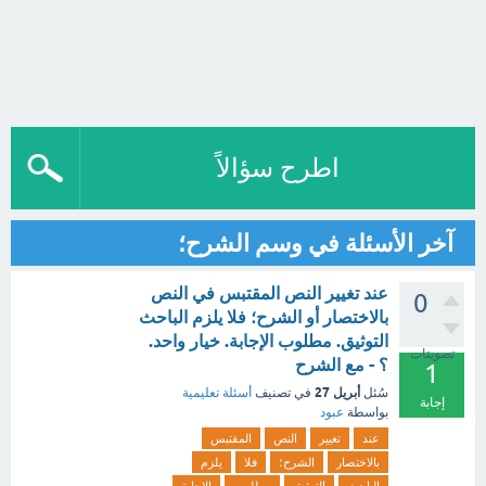
اطرح سؤالاً
آخر الأسئلة في وسم الشرح؛
عند تغيير النص المقتبس في النص
0
بالاختصار أو الشرح؛ فلا يلزم الباحث
التوثيق. مطلوب الإجابة. خيار واحد.
تصويتات
؟ - مع الشرح
1
أبريل 27
سُئل
في تصنيف
أسئلة تعليمية
إجابة
بواسطة
عبود
عند
تغيير
النص
المقتبس
بالاختصار
الشرح؛
فلا
يلزم