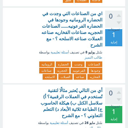
قاعده
العملات
سبق
اي من الصناعات التي وجدت في
0
الحضاره الرومانيه وجودها في
الحضاره الفرعونيه...... الصناعات
تصويتات
الحجريه صناعات الفخاريه صناعه
1
العملات صناعه الاسلحه ؟ - مع
إجابة
الشرح
يوليو 8
سُئل
في تصنيف
أسئلة تعليمية
بواسطة
طالب التميز
الصناعات
وجدت
الحضاره
الرومانيه
وجودها
الفرعونيه
الحجريه
صناعات
الفخاريه
صناعه
العملات
الاسلحه
أي من التالي يُعتبر مثالًا لتقنية
0
تُستخدم في العملات الرقمية؟ أ)
سلاسل الكتل ب) هيكلة الحاسوب
تصويتات
ج) الطباعة ثلاثية الأبعاد د) التعلم
1
التعاوني ؟ - مع الشرح
إجابة
مايو 26
سُئل
في تصنيف
أسئلة تعليمية
بواسطة