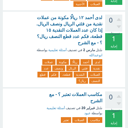
إجابة
العملات
الأجنبية
لدى أحمد ١٢ ريالًا مكونة من عملات
0
نقدية من فئتي الريال ونصف الريال.
إذا كان عدد العملات النقدية ١٥
تصويتات
قطعة، فكم عدد قطع النصف ريال؟
1
؟ - مع الشرح
إجابة
مارس 2
سُئل
في تصنيف
أسئلة تعليمية
بواسطة
ابوعبدالله
لدى
أحمد
ريالًا
مكونة
عملات
نقدية
فئتي
الريال
ونصف
عدد
العملات
النقدية
قطعة،
فكم
قطع
النصف
ريال؟
مكاسب العملات تعتبر ؟ - مع
0
الشرح
فبراير 20
سُئل
في تصنيف
أسئلة تعليمية
تصويتات
بواسطة
عبود
1
مكاسب
العملات
تعتبر
إجابة