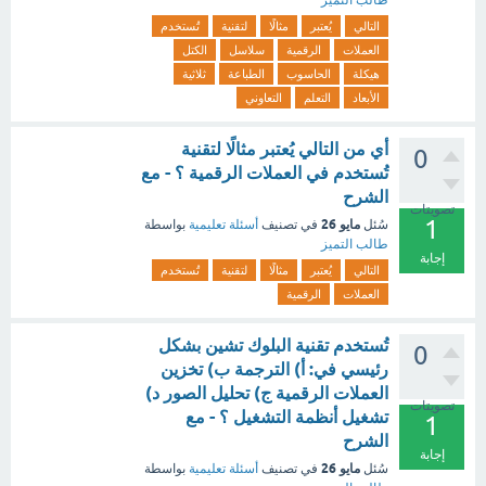
طالب التميز
التالي
يُعتبر
مثالًا
لتقنية
تُستخدم
العملات
الرقمية
سلاسل
الكتل
هيكلة
الحاسوب
الطباعة
ثلاثية
الأبعاد
التعلم
التعاوني
أي من التالي يُعتبر مثالًا لتقنية
0
تُستخدم في العملات الرقمية ؟ - مع
الشرح
تصويتات
1
مايو 26
سُئل
في تصنيف
أسئلة تعليمية
بواسطة
طالب التميز
إجابة
التالي
يُعتبر
مثالًا
لتقنية
تُستخدم
العملات
الرقمية
تُستخدم تقنية البلوك تشين بشكل
0
رئيسي في: أ) الترجمة ب) تخزين
العملات الرقمية ج) تحليل الصور د)
تصويتات
تشغيل أنظمة التشغيل ؟ - مع
1
الشرح
إجابة
مايو 26
سُئل
في تصنيف
أسئلة تعليمية
بواسطة