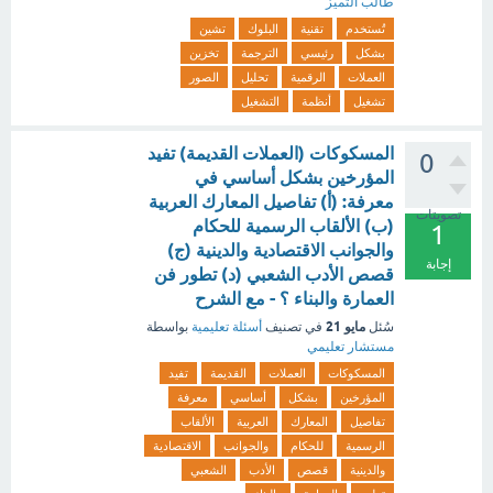
طالب التميز
تُستخدم
تقنية
البلوك
تشين
بشكل
رئيسي
الترجمة
تخزين
العملات
الرقمية
تحليل
الصور
تشغيل
أنظمة
التشغيل
المسكوكات (العملات القديمة) تفيد
0
المؤرخين بشكل أساسي في
معرفة: (أ) تفاصيل المعارك العربية
تصويتات
(ب) الألقاب الرسمية للحكام
1
والجوانب الاقتصادية والدينية (ج)
إجابة
قصص الأدب الشعبي (د) تطور فن
العمارة والبناء ؟ - مع الشرح
مايو 21
سُئل
في تصنيف
أسئلة تعليمية
بواسطة
مستشار تعليمي
المسكوكات
العملات
القديمة
تفيد
المؤرخين
بشكل
أساسي
معرفة
تفاصيل
المعارك
العربية
الألقاب
الرسمية
للحكام
والجوانب
الاقتصادية
والدينية
قصص
الأدب
الشعبي