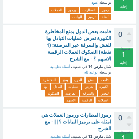
بواسطة
عبود
إجابة
رموز
المطارات
ورموز
العملات
أمثلة
ترميز
البيانات
قامت بعض الدول بمنع المخاطرة
0
الكبيرة تعرض عمليات التبادل بها
للغش والسرقة عبر القرصنة: (1
تصويتات
نقطة) الصكوك العملات الرقمية
1
الاسهم ؟ - مع الشرح
إجابة
مارس 14
سُئل
في تصنيف
أسئلة تعليمية
بواسطة
ابوعبدالله
قامت
بعض
الدول
بمنع
المخاطرة
الكبيرة
تعرض
عمليات
التبادل
بها
للغش
والسرقة
القرصنة
الصكوك
العملات
الرقمية
الاسهم
رموز المطارات ورموز العملات هي
0
امثله على ترميز البيانات ؟| | - مع
الشرح
تصويتات
1
مارس 12
سُئل
في تصنيف
أسئلة تعليمية