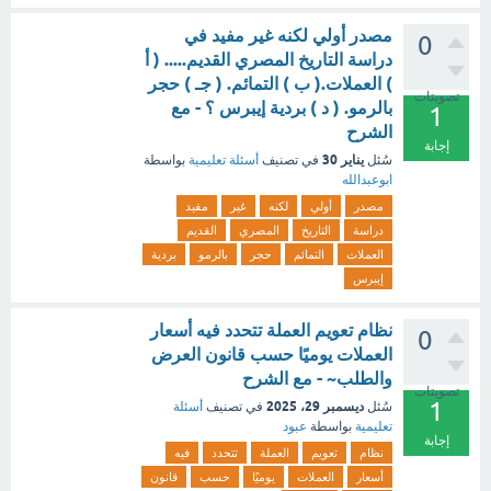
مصدر أولي لكنه غير مفيد في
0
دراسة التاريخ المصري القديم..... ( أ
) العملات.( ب ) التمائم. ( جـ ) حجر
تصويتات
بالرمو. ( د ) بردية إيبرس ؟ - مع
1
الشرح
إجابة
يناير 30
سُئل
في تصنيف
أسئلة تعليمية
بواسطة
ابوعبدالله
مصدر
أولي
لكنه
غير
مفيد
دراسة
التاريخ
المصري
القديم
العملات
التمائم
حجر
بالرمو
بردية
إيبرس
نظام تعويم العملة تتحدد فيه أسعار
0
العملات يوميًا حسب قانون العرض
والطلب~ - مع الشرح
تصويتات
1
ديسمبر 29، 2025
سُئل
في تصنيف
أسئلة
تعليمية
بواسطة
عبود
إجابة
نظام
تعويم
العملة
تتحدد
فيه
أسعار
العملات
يوميًا
حسب
قانون