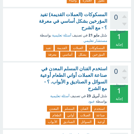
تطور
العمارة
والبناء
المسكوكات (العملات القديمة) تفيد
0
المؤرخين بشكل أساسي في معرفة
؟ - مع الشرح
تصويتات
1
مايو 21
سُئل
في تصنيف
أسئلة تعليمية
بواسطة
مستشار تعليمي
إجابة
المسكوكات
العملات
القديمة
تفيد
المؤرخين
بشكل
أساسي
معرفة
استخدم الفنان المسلم المعدن في
0
صناعة العملات أواني الطعام أوعية
السوائل و الصناديق و الأبواب. ؟ -
تصويتات
مع الشرح
1
أبريل 23
سُئل
في تصنيف
أسئلة تعليمية
إجابة
بواسطة
عبود
استخدم
الفنان
المسلم
المعدن
صناعة
العملات
أواني
الطعام
أوعية
السوائل
الصناديق
الأبواب