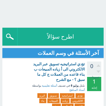
اطرح سؤالاً
آخر الأسئلة في وسم العملات
تؤدي استراتيجيه تسويق عبر البريد
0
الالكتروني الى أ زياده المبيعات ب
بناء قاعده من العملات ج كل ما
تصويتات
سبق ؟ - مع الشرح
1
يوليو 8
سُئل
في تصنيف
أسئلة تعليمية
بواسطة
إجابة
أستاذ المناهج
تؤدي
استراتيجيه
تسويق
البريد
الالكتروني
زياده
المبيعات
بناء