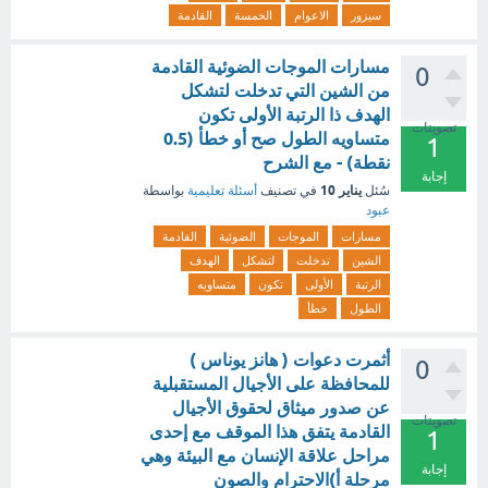
سيزور
الاعوام
الخمسة
القادمة
مسارات الموجات الضوئية القادمة
0
من الشين التي تدخلت لتشكل
الهدف ذا الرتبة الأولى تكون
تصويتات
متساويه الطول صح أو خطأ (0.5
1
نقطة) - مع الشرح
إجابة
يناير 10
سُئل
في تصنيف
أسئلة تعليمية
بواسطة
عبود
مسارات
الموجات
الضوئية
القادمة
الشين
تدخلت
لتشكل
الهدف
الرتبة
الأولى
تكون
متساويه
الطول
خطأ
أثمرت دعوات ( هانز یوناس )
0
للمحافظة على الأجيال المستقبلية
عن صدور ميثاق لحقوق الأجيال
تصويتات
القادمة يتفق هذا الموقف مع إحدى
1
مراحل علاقة الإنسان مع البيئة وهي
إجابة
مرحلة أ)الاحترام والصون