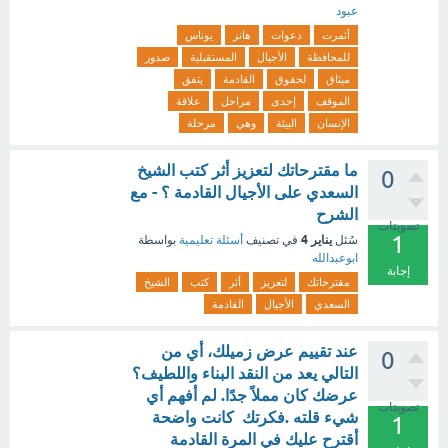
عبود
أثمرت
دعوات
هانز
یوناس
للمحافظة
الأجيال
المستقبلية
صدور
ميثاق
لحقوق
القادمة
يتفق
الموقف
إحدى
مراحل
علاقة
الإنسان
البيئة
وهي
مرحلة
ما مقترحاتك لتعزيز أثر كتب الشيخ
0
السعدي على الأجيال القادمة ؟ - مع
الشرح
تصويتات
1
يناير 4
سُئل
في تصنيف
أسئلة تعليمية
بواسطة
ابوعبدالله
إجابة
مقترحاتك
لتعزيز
أثر
كتب
الشيخ
السعدي
الأجيال
القادمة
عند تقييم عرض زميلك، أي من
0
التالي يعد من النقد البناء واللطيف؟
عرضك كان مملاً جدًا. لم أفهم أي
تصويتات
شيء قلته .فكرتك كانت واضحة
1
أقترح عليك في المرة القادمة