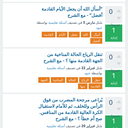
"أسأل الله أن يجعل الأيام القادمة
0
أفضل" - مع الشرح
مارس 5
سُئل
في تصنيف
أسئلة تعليمية
بواسطة
تصويتات
عبود
1
أسأل
الله
يجعل
الأيام
القادمة
إجابة
أفضل
تنقل الرياح الحالة المناخية من
0
الجهة القادمة منها ؟ - مع الشرح
فبراير 22
سُئل
في تصنيف
أسئلة تعليمية
تصويتات
بواسطة
عبود
1
تنقل
الرياح
الحالة
المناخية
الجهة
إجابة
القادمة
منها
يُراعى مرجحة المضرب من فوق
0
الرأس وللخلف، ثم للأمام لاستقبال
الكرة العالية القادمة من المنافس.
تصويتات
صح أم خطأ ؟ - مع الشرح
1
فبراير 20
سُئل
في تصنيف
أسئلة تعليمية