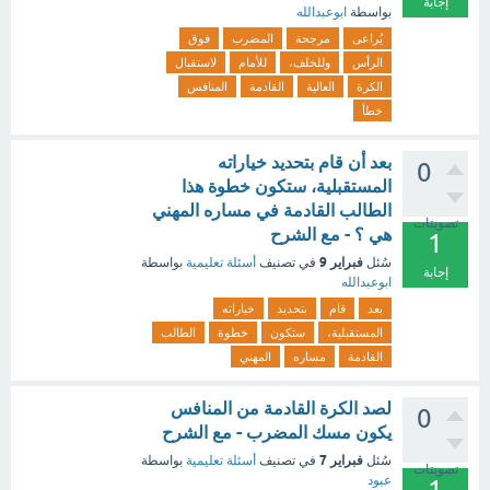
إجابة
بواسطة
ابوعبدالله
يُراعى
مرجحة
المضرب
فوق
الرأس
وللخلف،
للأمام
لاستقبال
الكرة
العالية
القادمة
المنافس
خطأ
بعد أن قام بتحديد خياراته
0
المستقبلية، ستكون خطوة هذا
الطالب القادمة في مساره المهني
تصويتات
هي ؟ - مع الشرح
1
فبراير 9
سُئل
في تصنيف
أسئلة تعليمية
بواسطة
إجابة
ابوعبدالله
بعد
قام
بتحديد
خياراته
المستقبلية،
ستكون
خطوة
الطالب
القادمة
مساره
المهني
لصد الكرة القادمة من المنافس
0
يكون مسك المضرب - مع الشرح
فبراير 7
سُئل
في تصنيف
أسئلة تعليمية
بواسطة
تصويتات
عبود
1