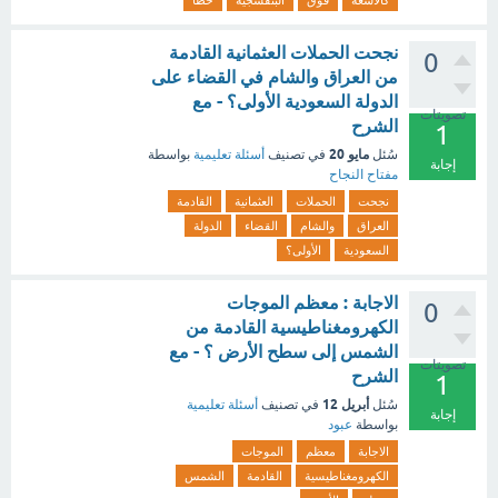
كالأشعة
فوق
البنفسجية
خطا
نجحت الحملات العثمانية القادمة
0
من العراق والشام في القضاء على
الدولة السعودية الأولى؟ - مع
تصويتات
الشرح
1
مايو 20
سُئل
في تصنيف
أسئلة تعليمية
بواسطة
إجابة
مفتاح النجاح
نجحت
الحملات
العثمانية
القادمة
العراق
والشام
القضاء
الدولة
السعودية
الأولى؟
الاجابة : معظم الموجات
0
الكهرومغناطيسية القادمة من
الشمس إلى سطح الأرض ؟ - مع
تصويتات
الشرح
1
أبريل 12
سُئل
في تصنيف
أسئلة تعليمية
إجابة
بواسطة
عبود
الاجابة
معظم
الموجات
الكهرومغناطيسية
القادمة
الشمس