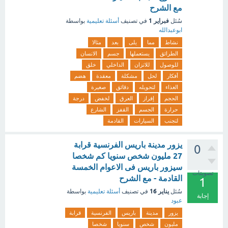
مع الشرح
فبراير 1
سُئل
في تصنيف
أسئلة تعليمية
بواسطة
ابوعبدالله
نشاط
مما
يلى
بعد
مثالا
الطرائق
يستعملها
جسم
الانسان
للوصول
للاتزان
الداخلي
خلق
أفكار
لحل
مشكلة
معقدة
هضم
الغذاء
لتحويله
دقائق
صغيرة
الحجم
إفراز
العرق
لخفض
درجة
حرارة
الجسم
القفز
الشارع
لتجنب
السيارات
القادمة
يزور مدينة باريس الفرنسية قرابة
0
27 مليون شخص سنويا كم شخصا
سيزور باريس فى الاعوام الخمسة
تصويتات
القادمة - مع الشرح
1
يناير 16
سُئل
في تصنيف
أسئلة تعليمية
بواسطة
إجابة
عبود
يزور
مدينة
باريس
الفرنسية
قرابة
مليون
شخص
سنويا
شخصا