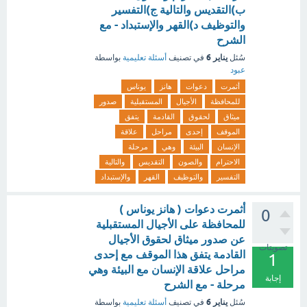
ب)التقديس والتالية ج)التفسير
والتوظيف د)القهر والإستبداد - مع
الشرح
يناير 6
سُئل
في تصنيف
أسئلة تعليمية
بواسطة
عبود
أثمرت
دعوات
هانز
یوناس
للمحافظة
الأجيال
المستقبلية
صدور
ميثاق
لحقوق
القادمة
يتفق
الموقف
إحدى
مراحل
علاقة
الإنسان
البيئة
وهي
مرحلة
الاحترام
والصون
التقديس
والتالية
التفسير
والتوظيف
القهر
والإستبداد
أثمرت دعوات ( هانز یوناس )
0
للمحافظة على الأجيال المستقبلية
عن صدور ميثاق لحقوق الأجيال
تصويتات
القادمة يتفق هذا الموقف مع إحدى
1
مراحل علاقة الإنسان مع البيئة وهي
إجابة
مرحلة - مع الشرح
يناير 6
سُئل
في تصنيف
أسئلة تعليمية
بواسطة