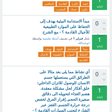
لصد
الكرة
القادمة
المنافس
إجابة
يكون
مسك
المضرب
مبدأ الاستدامة البيئية يهدف إلى
0
الحفاظ على الموارد الطبيعية
للأجيال القادمة ؟ - مع الشرح
تصويتات
1
فبراير 1
سُئل
في تصنيف
أسئلة تعليمية
بواسطة
ابوعبدالله
إجابة
مبدأ
الاستدامة
البيئية
يهدف
الحفاظ
الموارد
الطبيعية
للأجيال
القادمة
أي نشاط مما يلى بعد مثالا على
0
الطرائق التي يستعملها جسم
الانسان للوصول للاتزان الداخلي:
تصويتات
خلق أفكار لحل مشكلة معقدة.
1
هضم الغذاء لتحويله الى دقائق
إجابة
صغيرة الحجم. إفراز العرق لخفض
درجة حرارة الجسم. القفز عبر
الشارع لتجنب السيارات القادمة ؟ -