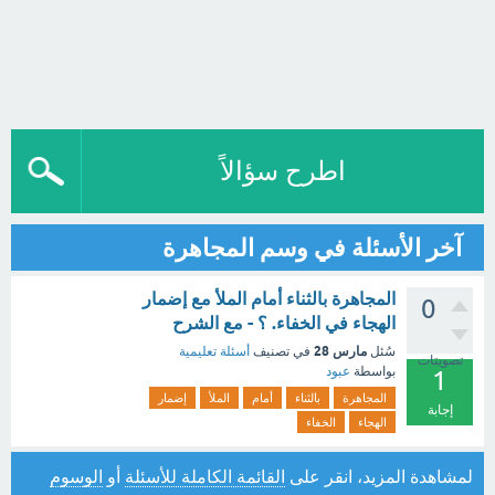
اطرح سؤالاً
آخر الأسئلة في وسم المجاهرة
المجاهرة بالثناء أمام الملأ مع إضمار
0
الهجاء في الخفاء. ؟ - مع الشرح
مارس 28
سُئل
في تصنيف
أسئلة تعليمية
تصويتات
بواسطة
عبود
1
المجاهرة
بالثناء
أمام
الملأ
إضمار
إجابة
الهجاء
الخفاء
لمشاهدة المزيد، انقر على
القائمة الكاملة للأسئلة
أو
الوسوم