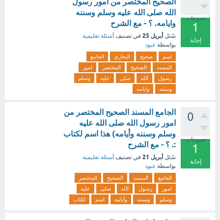
الصحيح المختصر من امور رسول
الله صلى الله عليه وسلم وسننه
تصويتات
وايامه. ؟ - مع الشرح
1
أبريل 25
سُئل
في تصنيف
أسئلة تعليمية
إجابة
بواسطة
عبود
اسم
صحيح
البخاري
الجامع
المسند
الصحيح
المختصر
امور
رسول
الله
صلى
عليه
وسلم
وسننه
وايامه
الجامع المسند الصحيح المختصر من
0
امور رسول الله صلى الله عليه
وسلم وسننه وأيامه) هذا اسم لكتاب
تصويتات
:. ؟ - مع الشرح
1
أبريل 21
سُئل
في تصنيف
أسئلة تعليمية
إجابة
بواسطة
عبود
الجامع
المسند
الصحيح
المختصر
امور
رسول
الله
صلى
عليه
وسلم
وسننه
وأيامه
اسم
لكتاب