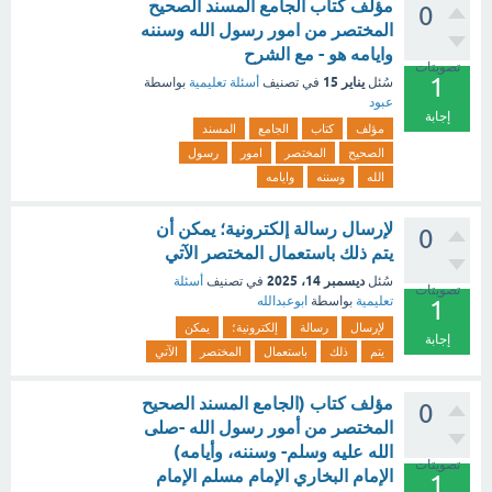
مؤلف كتاب الجامع المسند الصحيح
0
المختصر من امور رسول الله وسننه
وايامه هو - مع الشرح
تصويتات
1
يناير 15
سُئل
في تصنيف
أسئلة تعليمية
بواسطة
عبود
إجابة
مؤلف
كتاب
الجامع
المسند
الصحيح
المختصر
امور
رسول
الله
وسننه
وايامه
لإرسال رسالة إلكترونية؛ يمكن أن
0
يتم ذلك باستعمال المختصر الآتي
ديسمبر 14، 2025
سُئل
في تصنيف
أسئلة
تصويتات
تعليمية
بواسطة
ابوعبدالله
1
لإرسال
رسالة
إلكترونية؛
يمكن
إجابة
يتم
ذلك
باستعمال
المختصر
الآتي
مؤلف كتاب (الجامع المسند الصحيح
0
المختصر من أمور رسول الله -صلى
الله عليه وسلم- وسننه، وأيامه)
تصويتات
الإمام البخاري الإمام مسلم الإمام
1