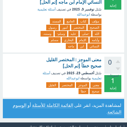
النسائي الإمام ابن ماجه [تم الحل]
إجابة
نوفمبر 3، 2025
سُئل
في تصنيف
أسئلة تعليمية
بواسطة
ابوعبدالله
مؤلف
كتاب
الجامع
المسند
الصحيح
المختصر
أمور
رسول
الله
-صلى
عليه
وسلم-
وسننه،
وأيامه
الإمام
البخاري
مسلم
النسائي
ابن
ماجه
معنى الموجز : المختصر القليل
0
صحيح خطأ [تم الحل]
أغسطس 23، 2025
سُئل
في تصنيف
أسئلة
تصويتات
تعليمية
بواسطة
ابوعبدالله
1
معنى
الموجز
المختصر
القليل
إجابة
صحيح
خطأ
لمشاهدة المزيد، انقر على
القائمة الكاملة للأسئلة
أو
الوسوم
الشائعة
.