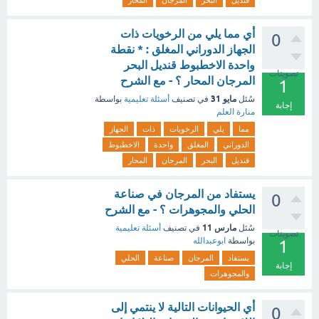
قنديل
البحر
المرجان
المحار
أي مما يلي من الرخويات ذات
0
الجهاز الدوراني المغلق : * نقطة
واحدة الاخطبوط قنديل البحر
تصويتات
المرجان المحار ؟ - مع الشرح
1
مايو 31
سُئل
في تصنيف
أسئلة تعليمية
بواسطة
إجابة
منارة العلم
مما
يلي
الرخويات
ذات
الجهاز
الدوراني
المغلق
واحدة
الاخطبوط
قنديل
البحر
المرجان
المحار
يستفاد من المرجان في صناعة
0
الحلي والمجوهرات ؟ - مع الشرح
مارس 11
سُئل
في تصنيف
أسئلة تعليمية
تصويتات
بواسطة
ابوعبدالله
1
يستفاد
المرجان
صناعة
الحلي
إجابة
والمجوهرات
أي الحيوانات التالية لا ينتمي إلى
0