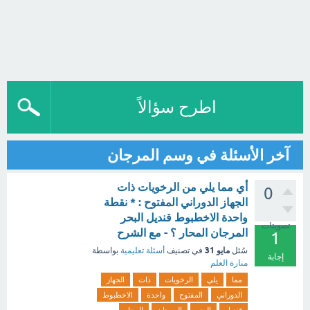
اطرح سؤالاً
آخر الأسئلة في وسم المرجان
أي مما يلي من الرخويات ذات
0
الجهاز الدوراني المفتوح : * نقطة
واحدة الاخطبوط قنديل البحر
تصويتات
المرجان المحار ؟ - مع الشرح
1
مايو 31
سُئل
في تصنيف
أسئلة تعليمية
بواسطة
إجابة
منارة العلم
مما
يلي
الرخويات
ذات
الجهاز
الدوراني
المفتوح
واحدة
الاخطبوط