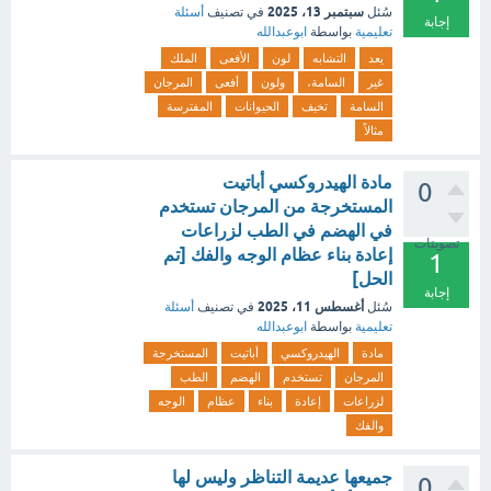
سبتمبر 13، 2025
سُئل
في تصنيف
أسئلة
إجابة
تعليمية
بواسطة
ابوعبدالله
يعد
التشابه
لون
الأفعى
الملك
غير
السامة،
ولون
أفعى
المرجان
السامة
تخيف
الحيوانات
المفترسة
مثالاً
مادة الهيدروكسي أباتيت
0
المستخرجة من المرجان تستخدم
في الهضم في الطب لزراعات
تصويتات
إعادة بناء عظام الوجه والفك [تم
1
الحل]
إجابة
أغسطس 11، 2025
سُئل
في تصنيف
أسئلة
تعليمية
بواسطة
ابوعبدالله
مادة
الهيدروكسي
أباتيت
المستخرجة
المرجان
تستخدم
الهضم
الطب
لزراعات
إعادة
بناء
عظام
الوجه
والفك
جميعها عديمة التناظر وليس لها
0