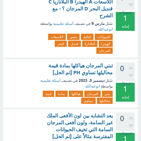
اللاسعات A الهيدرا B البلاناريا C
قنديل البحر D المرجان ؟ - مع
تصويتات
الشرح
1
مارس 9
سُئل
في تصنيف
أسئلة تعليمية
بواسطة
إجابة
ابوعبدالله
الحيوانات
التالية
ينتمي
اللاسعات
الهيدرا
البلاناريا
قنديل
البحر
المرجان
تبني المرجان هياكلها بمادة قيمة
0
محاليلها تساوي PH [تم الحل]
ديسمبر 3، 2025
سُئل
في تصنيف
أسئلة تعليمية
تصويتات
بواسطة
ابوعبدالله
1
تبني
المرجان
هياكلها
بمادة
قيمة
إجابة
محاليلها
تساوي
يعد التشابه بين لون الأفعى الملك
0
غير السامة، ولون أفعى المرجان
السامة التي تخيف الحيوانات
تصويتات
المفترسة مثالاً على [تم الحل]
1