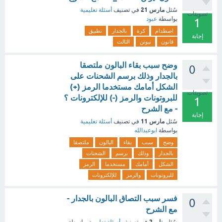
مارس 21
سُئل
في تصنيف
أسئلة تعليمية
تصويتات
بواسطة
عبود
1
اصطدام
كرة
بالجدار
تطبيق
إجابة
قانون
نيوتن
الثالث
وضح سبب بقاء البالون ملتصقا
0
بالجدار وذلك برسم الشحنات على
الشكل أمامك مستخدما الرمز (+)
تصويتات
للبروتونات والرمز (-) للإلكترونات ؟
1
- مع الشرح
إجابة
مارس 11
سُئل
في تصنيف
أسئلة تعليمية
بواسطة
ابوعبدالله
وضح
سبب
بقاء
البالون
ملتصقا
بالجدار
وذلك
برسم
الشحنات
الشكل
أمامك
مستخدما
الرمز
للبروتونات
والرمز
للإلكترونات
فسر سبب التصاق البالون بالجدار -
0
مع الشرح
يناير 2