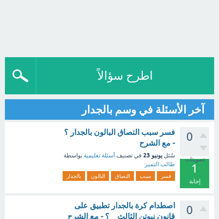
اطرح سؤالاً
آخر الأسئلة في وسم بالجدار
فسر سبب التصاق البالون بالجدار ؟
0
- مع الشرح
يونيو 23
سُئل
في تصنيف
أسئلة تعليمية
بواسطة
تصويتات
طالب التميز
1
فسر
سبب
التصاق
البالون
بالجدار
إجابة
اصطدام كرة بالجدار تطبيق على
0
قانون نيوتن الثالث _ ؟ - مع الشرح