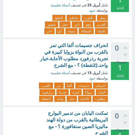
أبريل 23
سُئل
في تصنيف
أسئلة تعليمية
إجابة
بواسطة
عبود
يمتاز
بالقرب
شاطئ
الخليج
العربي
وهو
ثاني
حقل
مغمور
بالمياه
المملكة
منيفة
أبو
حدر
انحراف جسيمات ألفا التي تمر
0
بالقرب من النواة بزوايا كبيرة في
تجربة رذرفورد مطلوب الأجابة.خيار
تصويتات
واحد.(2نقطة) ؟ - مع الشرح
1
أبريل 13
سُئل
في تصنيف
أسئلة تعليمية
إجابة
بواسطة
عبود
انحراف
جسيمات
ألفا
تمر
بالقرب
النواة
بزوايا
كبيرة
تجربة
رذرفورد
مطلوب
الأجابة
خيار
واحد
2نقطة
تمكنت اليابان من تدمير البوارج
0
البريطانية بالقرب من دولة الهند
ماليزيا الصين سنغافورة ؟ - مع
تصويتات
الشرح