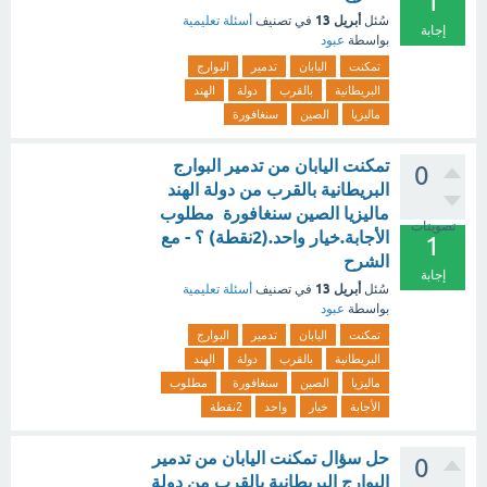
1
أبريل 13
سُئل
في تصنيف
أسئلة تعليمية
إجابة
بواسطة
عبود
تمكنت
اليابان
تدمير
البوارج
البريطانية
بالقرب
دولة
الهند
ماليزيا
الصين
سنغافورة
تمكنت اليابان من تدمير البوارج
0
البريطانية بالقرب من دولة الهند
ماليزيا الصين سنغافورة مطلوب
تصويتات
الأجابة.خيار واحد.(2نقطة) ؟ - مع
1
الشرح
إجابة
أبريل 13
سُئل
في تصنيف
أسئلة تعليمية
بواسطة
عبود
تمكنت
اليابان
تدمير
البوارج
البريطانية
بالقرب
دولة
الهند
ماليزيا
الصين
سنغافورة
مطلوب
الأجابة
خيار
واحد
2نقطة
حل سؤال تمكنت اليابان من تدمير
0
البوارج البريطانية بالقرب من دولة