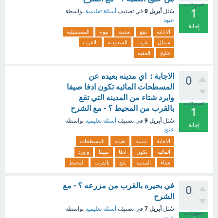
تصويتات
1
أبريل 9
سُئل
في تصنيف
أسئلة تعليمية
بواسطة
عبود
إجابة
الاجابة
تقع
مدينه
نيوم
المستقبليه
شمال
غرب
السعوديه
بالقرب
خليج
العقبه
الاجابة : اي مدينه بعيده عن
0
المسطحات المائيه تكون ادفا صيفا
وابرد شتاء من المدينه التي تقع
تصويتات
بالقرب من المحيط ؟ - مع الشرح
1
أبريل 9
سُئل
في تصنيف
أسئلة تعليمية
بواسطة
إجابة
عبود
الاجابة
مدينه
بعيده
المسطحات
المائيه
تكون
ادفا
صيفا
وابرد
شتاء
المدينه
تقع
بالقرب
المحيط
في بحيره بالقرب من مزرعه ؟ - مع
0
الشرح
أبريل 7
سُئل
في تصنيف
أسئلة تعليمية
بواسطة
تصويتات
عبود