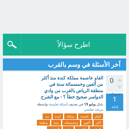
اطرح سؤالاً
آخر الأسئلة في وسم بالقرب
الفاو عاصمة مملكة كندة منذ أكثر
0
من ألفين وخمسمائة سنة في
منطقة الرياض بالقرب من وادي
تصويتات
الدواسر صحيح خطأ ؟ - مع الشرح
1
يوليو 13
سُئل
في تصنيف
أسئلة تعليمية
بواسطة
إجابة
مرشد تعليمي
الفاو
عاصمة
مملكة
كندة
منذ
أكثر
ألفين
وخمسمائة
سنة
منطقة