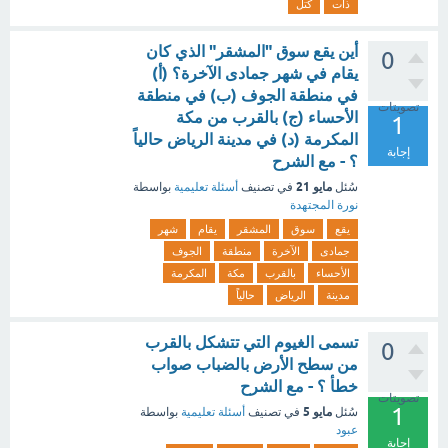
ذات
كتل
أين يقع سوق "المشقر" الذي كان
0
يقام في شهر جمادى الآخرة؟ (أ)
في منطقة الجوف (ب) في منطقة
تصويتات
الأحساء (ج) بالقرب من مكة
1
المكرمة (د) في مدينة الرياض حالياً
إجابة
؟ - مع الشرح
مايو 21
سُئل
في تصنيف
أسئلة تعليمية
بواسطة
نورة المجتهدة
يقع
سوق
المشقر
يقام
شهر
جمادى
الآخرة
منطقة
الجوف
الأحساء
بالقرب
مكة
المكرمة
مدينة
الرياض
حالياً
تسمى الغيوم التي تتشكل بالقرب
0
من سطح الأرض بالضباب صواب
خطأ ؟ - مع الشرح
تصويتات
1
مايو 5
سُئل
في تصنيف
أسئلة تعليمية
بواسطة
عبود
إجابة