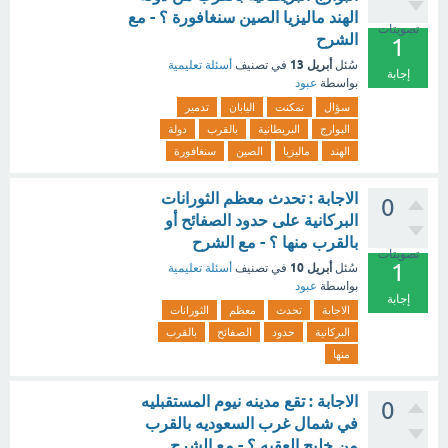
الهند ماليزيا الصين سنغافورة ؟ - مع
تصويتات
الشرح
1
أبريل 13
سُئل
في تصنيف
أسئلة تعليمية
إجابة
بواسطة
عبود
سؤال
تمكنت
اليابان
تدمير
البوارج
البريطانية
بالقرب
دولة
الهند
ماليزيا
الصين
سنغافورة
الاجابة : تحدث معظم الثورانات
0
البركانية على حدود الصفائح أو
بالقرب منها ؟ - مع الشرح
تصويتات
1
أبريل 10
سُئل
في تصنيف
أسئلة تعليمية
بواسطة
عبود
إجابة
الاجابة
تحدث
معظم
الثورانات
البركانية
حدود
الصفائح
بالقرب
منها
الاجابة : تقع مدينه نيوم المستقبليه
0
في شمال غرب السعوديه بالقرب
من خليج العقبه ؟ - مع الشرح