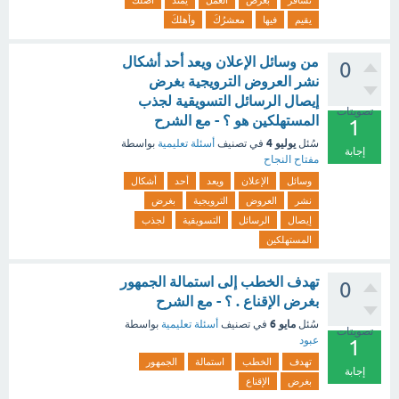
تسافر
بغرض
العمل
يمتد
أصلك
يقيم
فيها
معشرُكَ
وأهلكَ
من وسائل الإعلان ويعد أحد أشكال
0
نشر العروض الترويجية بغرض
إيصال الرسائل التسويقية لجذب
تصويتات
المستهلكين هو ؟ - مع الشرح
1
يوليو 4
سُئل
في تصنيف
أسئلة تعليمية
بواسطة
إجابة
مفتاح النجاح
وسائل
الإعلان
ويعد
أحد
أشكال
نشر
العروض
الترويجية
بغرض
إيصال
الرسائل
التسويقية
لجذب
المستهلكين
تهدف الخطب إلى استمالة الجمهور
0
بغرض الإقناع . ؟ - مع الشرح
مايو 6
سُئل
في تصنيف
أسئلة تعليمية
بواسطة
تصويتات
عبود
1
تهدف
الخطب
استمالة
الجمهور
إجابة
بغرض
الإقناع