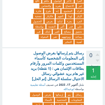
المرء
عاجز
الوصول
ماهو
نافع
غير
الاجتماع
بغيره
والتضامن
أفراد
المجتمع،
إنه
طوع
فكرة
الإيثار
لهذا
الفهم
فالإيثار
تضحية
الفرد
بجزء
لذاته
بغرض
الحصول
علي
قدر
أكبر
النفسه
بواسطة
تحقيق
مصالح
الغير
لذلك
قرر
يساعد
ويوجههم
تعبر
المقولة
أهمية
التفكير
رسائل يتم إرسالها بغرض الوصول
0
إلى المعلومات الشخصية كأسماء
المستخدمين وكلمات المرور وأرقام
تصويتات
بطاقات الإئتمان هي : (1 نقطة) بريد
1
غير هام بريد عشوائي رسائل
إجابة
الاحتيال سلسلة الرسائل [تم الحل]
أكتوبر 17، 2025
سُئل
في تصنيف
أسئلة تعليمية
بواسطة
ابوعبدالله
رسائل
يتم
إرسالها
بغرض
الوصول
المعلومات
الشخصية
كأسماء