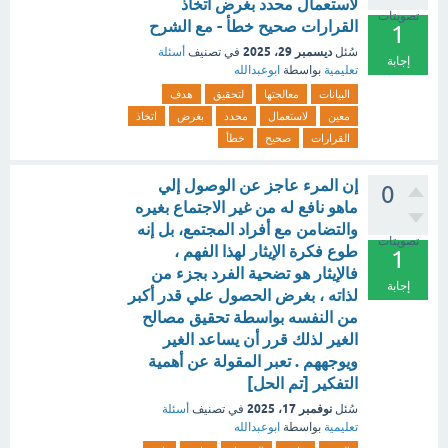
لاستعمال محدد بغرض اتخاذ
تصويتات
القرارات صحيح خطأ - مع الشرح
1
ديسمبر 29، 2025
سُئل
في تصنيف
أسئلة
إجابة
تعليمية
بواسطة
ابوعبدالله
البيانات
معالجتها
لتحقيق
هدف
معين
لاستعمال
محدد
بغرض
اتخاذ
القرارات
صحيح
خطأ
إن المرء عاجز عن الوصول إلي
0
ماهو نافع له من غير الاجتماع بغيره
والتضامن مع أفراد المجتمع، بل إنه
تصويتات
طوع فكرة الإيثار لهذا الفهم ،
1
فالإيثار هو تضحية الفرد بجزء من
إجابة
لذاته ، بغرض الحصول علي قدر أكبر
من النفسه بواسطة تحقيق مصالح
الغير لذلك قرر أن يساعد الغير
ويوجههم . تعبر المقولة عن أهمية
التفكير [تم الحل]
نوفمبر 17، 2025
سُئل
في تصنيف
أسئلة
تعليمية
بواسطة
ابوعبدالله