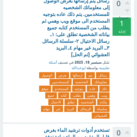
رسائل يتم إرسالها بغرض الوصول
0
إلى معلوماتك الشخصيه
للمستخدمين. يتم ذلك عاده بتوجيه
تصويتات
المستخدم الى موقع ويب وهمي ثم
1
يطلب من المستخدم كتابه جميع
إجابة
بياناته الشخصية تطلق على: ١ـ
رسائل الاحتيال ٢- سلسلة الرسائل
٣ـ. البريد غير مهام ٤ـ البريد
العشوائي [تم الحل]
سبتمبر 18، 2025
سُئل
في تصنيف
أسئلة
تعليمية
بواسطة
ابوعبدالله
رسائل
يتم
إرسالها
بغرض
الوصول
معلوماتك
الشخصيه
للمستخدمين
ذلك
عاده
بتوجيه
المستخدم
موقع
ويب
وهمي
يطلب
كتابه
جميع
بياناته
الشخصية
تطلق
الاحتيال
سلسلة
الرسائل
البريد
غير
مهام
العشوائي
تستخدم أدوات ترشيد الماء بغرض
0
قليل المفقود من الماء زيادة تدفق