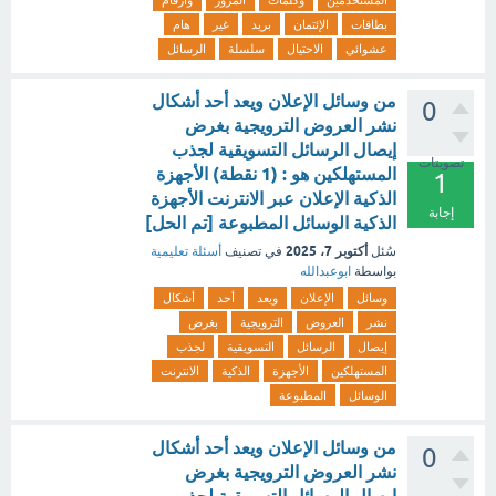
المستخدمين
وكلمات
المرور
وأرقام
بطاقات
الإئتمان
بريد
غير
هام
عشوائي
الاحتيال
سلسلة
الرسائل
من وسائل الإعلان ويعد أحد أشكال
0
نشر العروض الترويجية بغرض
إيصال الرسائل التسويقية لجذب
تصويتات
المستهلكين هو : (1 نقطة) الأجهزة
1
الذكية الإعلان عبر الانترنت الأجهزة
إجابة
الذكية الوسائل المطبوعة [تم الحل]
أكتوبر 7، 2025
سُئل
في تصنيف
أسئلة تعليمية
بواسطة
ابوعبدالله
وسائل
الإعلان
ويعد
أحد
أشكال
نشر
العروض
الترويجية
بغرض
إيصال
الرسائل
التسويقية
لجذب
المستهلكين
الأجهزة
الذكية
الانترنت
الوسائل
المطبوعة
من وسائل الإعلان ويعد أحد أشكال
0
نشر العروض الترويجية بغرض