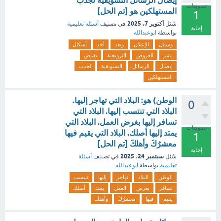
إيصال الرسائل التسويقية لجذب
تصويتات
المستهلكين هو [تم الحل]
1
أكتوبر 7، 2025
سُئل
في تصنيف
أسئلة تعليمية
إجابة
بواسطة
ابوعبدالله
وسائل
الإعلان
ويعد
أحد
أشكال
نشر
العروض
الترويجية
بغرض
إيصال
الرسائل
التسويقية
لجذب
المستهلكين
الوطن) هو: البلاد التي تهاجر إليها.
0
البلاد التي تنتسب إليها. البلاد التي
تسافر إليها بغرض العمل. البلاد التي
تصويتات
يمتد إليها أصلك. البلاد التي يقيم فيها
1
معشرُكَ وأهلكَ [تم الحل]
إجابة
سبتمبر 24، 2025
سُئل
في تصنيف
أسئلة
تعليمية
بواسطة
ابوعبدالله
الوطن
البلاد
تهاجر
إليها
تنتسب
تسافر
بغرض
العمل
يمتد
أصلك
يقيم
فيها
معشرُكَ
وأهلكَ