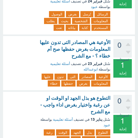
فبراير 24
سُئل
في تصنيف
أسئلة تعليمية
إجابة
بواسطة
عبود
الرسائل
تُرسل
بغرض
الوصول
المعلومات
الشخصية
بحيث
يطلب
المستخدم
كتابة
بياناته
تعت
الأوعية هي المصادر التى تدون عليها
0
المعلومات بغرض حفظها صح أم
خطاء ؟ - مع الشرح
تصويتات
1
فبراير 23
سُئل
في تصنيف
أسئلة تعليمية
بواسطة
ابوعبدالله
إجابة
الأوعية
المصادر
التى
تدون
عليها
المعلومات
بغرض
حفظها
خطاء
التطوع هو بذل الجهد او الوقت او
0
عن رغبة واختيار بغرض اداء واجب -
مع الشرح
تصويتات
1
يناير 13
سُئل
في تصنيف
أسئلة تعليمية
بواسطة
عبود
إجابة
التطوع
بذل
الجهد
الوقت
رغبة