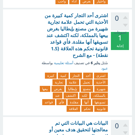
واختيار
بغرض
اداء
واجب
اشترى أحد التجار كمية كبيرة من
0
الأحذية التي تحمل علامة تجارية
شهيرة من مصنع بإيطاليا بغرض
تصويتات
بيعها بالمملكة، لكنه اكتشف عند
1
تسويقها أنها مقلدة. فأي قواعد
إجابة
قانونية تحكم هذه العلاقة (1.5
نقطة) - مع الشرح
يناير 6
سُئل
في تصنيف
أسئلة تعليمية
بواسطة
عبود
اشترى
أحد
التجار
كمية
كبيرة
الأحذية
تحمل
علامة
تجارية
شهيرة
مصنع
بإيطاليا
بغرض
بيعها
بالمملكة،
لكنه
اكتشف
عند
تسويقها
أنها
مقلدة
فأي
قواعد
قانونية
تحكم
العلاقة
البيانات هي البيانات التي تم
0
معالجتها لتحقيق هدف معين أو