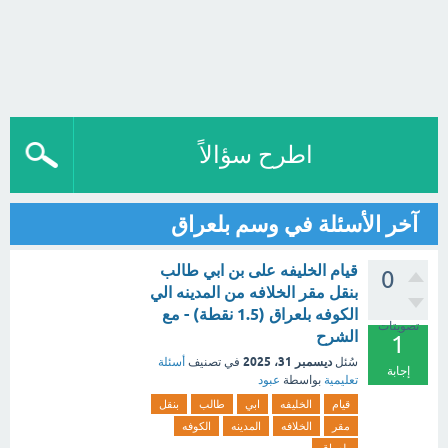
اطرح سؤالاً
آخر الأسئلة في وسم بلعراق
قيام الخليفه على بن ابي طالب
0
بنقل مقر الخلافه من المدينه الي
الكوفه بلعراق (1.5 نقطة) - مع
تصويتات
الشرح
1
ديسمبر 31، 2025
سُئل
في تصنيف
أسئلة
إجابة
تعليمية
بواسطة
عبود
قيام
الخليفه
ابي
طالب
بنقل
مقر
الخلافه
المدينه
الكوفه