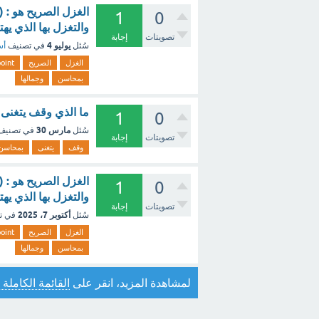
1
0
والتغزل بها الذي يه
تصويتات
إجابة
يوليو 4
سُئل
في تصنيف
أس
الغزل
الصريح
oint
بمحاسن
وجمالها
ما الذي وقف يتغنى
1
0
مارس 30
سُئل
في تصني
تصويتات
إجابة
وقف
يتغنى
بمحاسن
1
0
والتغزل بها الذي يه
تصويتات
إجابة
أكتوبر 7، 2025
سُئل
في ت
الغزل
الصريح
oint
بمحاسن
وجمالها
لمشاهدة المزيد، انقر على
القائمة الكاملة 